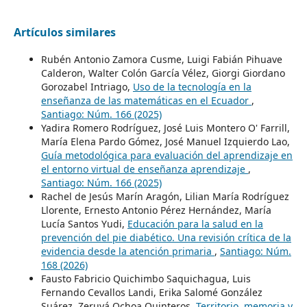
Artículos similares
Rubén Antonio Zamora Cusme, Luigi Fabián Pihuave
Calderon, Walter Colón García Vélez, Giorgi Giordano
Gorozabel Intriago,
Uso de la tecnología en la
enseñanza de las matemáticas en el Ecuador
,
Santiago: Núm. 166 (2025)
Yadira Romero Rodríguez, José Luis Montero O' Farrill,
María Elena Pardo Gómez, José Manuel Izquierdo Lao,
Guía metodológica para evaluación del aprendizaje en
el entorno virtual de enseñanza aprendizaje
,
Santiago: Núm. 166 (2025)
Rachel de Jesús Marín Aragón, Lilian María Rodríguez
Llorente, Ernesto Antonio Pérez Hernández, María
Lucía Santos Yudi,
Educación para la salud en la
prevención del pie diabético. Una revisión crítica de la
evidencia desde la atención primaria
,
Santiago: Núm.
168 (2026)
Fausto Fabricio Quichimbo Saquichagua, Luis
Fernando Cevallos Landi, Erika Salomé González
Suárez, Zeruyá Ochoa Quinteros,
Territorio, memoria y