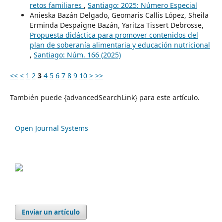
retos familiares
,
Santiago: 2025: Número Especial
Anieska Bazán Delgado, Geomaris Callis López, Sheila
Erminda Despaigne Bazán, Yaritza Tissert Debrosse,
Propuesta didáctica para promover contenidos del
plan de soberanía alimentaria y educación nutricional
,
Santiago: Núm. 166 (2025)
<<
<
1
2
3
4
5
6
7
8
9
10
>
>>
También puede {advancedSearchLink} para este artículo.
Open Journal Systems
Enviar un artículo