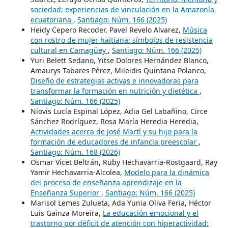
sociedad: experiencias de vinculación en la Amazonía
ecuatoriana
,
Santiago: Núm. 166 (2025)
Heidy Cepero Recoder, Pavel Revelo Alvarez,
Música
con rostro de mujer haitiana: símbolos de resistencia
cultural en Camagüey
,
Santiago: Núm. 166 (2025)
Yuri Belett Sedano, Yitse Dolores Hernández Blanco,
Amaurys Tabares Pérez, Mileidis Quintana Polanco,
Diseño de estrategias activas e innovadoras para
transformar la formación en nutrición y dietética
,
Santiago: Núm. 166 (2025)
Niovis Lucía Espinal López, Adia Gel Labañino, Circe
Sánchez Rodríguez, Rosa María Heredia Heredia,
Actividades acerca de José Martí y su hijo para la
formación de educadores de infancia preescolar
,
Santiago: Núm. 168 (2026)
Osmar Vicet Beltrán, Ruby Hechavarria-Rostgaard, Ray
Yamir Hechavarria-Alcolea,
Modelo para la dinámica
del proceso de enseñanza aprendizaje en la
Enseñanza Superior
,
Santiago: Núm. 166 (2025)
Marisol Lemes Zulueta, Ada Yunia Oliva Feria, Héctor
Luis Gainza Moreira,
La educación emocional y el
trastorno por déficit de atención con hiperactividad: