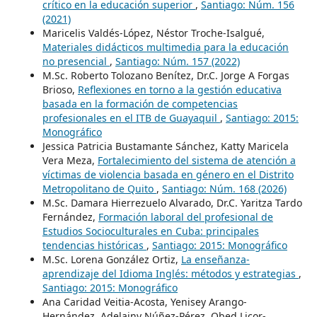
crítico en la educación superior
,
Santiago: Núm. 156
(2021)
Maricelis Valdés-López, Néstor Troche-Isalgué,
Materiales didácticos multimedia para la educación
no presencial
,
Santiago: Núm. 157 (2022)
M.Sc. Roberto Tolozano Benítez, Dr.C. Jorge A Forgas
Brioso,
Reflexiones en torno a la gestión educativa
basada en la formación de competencias
profesionales en el ITB de Guayaquil
,
Santiago: 2015:
Monográfico
Jessica Patricia Bustamante Sánchez, Katty Maricela
Vera Meza,
Fortalecimiento del sistema de atención a
víctimas de violencia basada en género en el Distrito
Metropolitano de Quito
,
Santiago: Núm. 168 (2026)
M.Sc. Damara Hierrezuelo Alvarado, Dr.C. Yaritza Tardo
Fernández,
Formación laboral del profesional de
Estudios Socioculturales en Cuba: principales
tendencias históricas
,
Santiago: 2015: Monográfico
M.Sc. Lorena González Ortiz,
La enseñanza-
aprendizaje del Idioma Inglés: métodos y estrategias
,
Santiago: 2015: Monográfico
Ana Caridad Veitia-Acosta, Yenisey Arango-
Hernández, Adelainy Núñez-Pérez, Obed Licor-