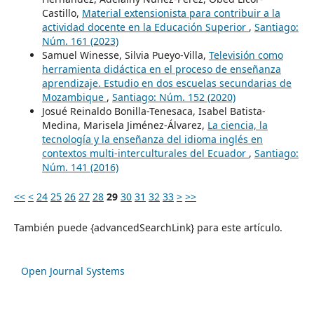
Castillo,
Material extensionista para contribuir a la
actividad docente en la Educación Superior
,
Santiago:
Núm. 161 (2023)
Samuel Winesse, Silvia Pueyo-Villa,
Televisión como
herramienta didáctica en el proceso de enseñanza
aprendizaje. Estudio en dos escuelas secundarias de
Mozambique
,
Santiago: Núm. 152 (2020)
Josué Reinaldo Bonilla-Tenesaca, Isabel Batista-
Medina, Marisela Jiménez-Álvarez,
La ciencia, la
tecnología y la enseñanza del idioma inglés en
contextos multi-interculturales del Ecuador
,
Santiago:
Núm. 141 (2016)
<<
<
24
25
26
27
28
29
30
31
32
33
>
>>
También puede {advancedSearchLink} para este artículo.
Open Journal Systems