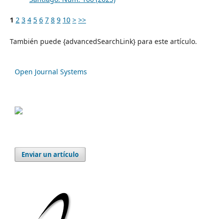
1
2
3
4
5
6
7
8
9
10
>
>>
También puede {advancedSearchLink} para este artículo.
Open Journal Systems
Enviar un artículo