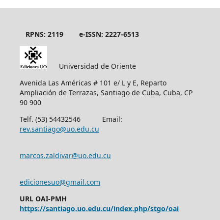
RPNS: 2119
e-ISSN: 2227-6513
Universidad de Oriente
Avenida Las Américas # 101 e/ L y E, Reparto
Ampliación de Terrazas, Santiago de Cuba, Cuba, CP
90 900
Telf. (53) 54432546 Email:
rev.santiago@uo.edu.cu
marcos.zaldivar@uo.edu.cu
edicionesuo@gmail.com
URL OAI-PMH
https://santiago.uo.edu.cu/index.php/stgo/oai