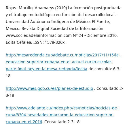
Rojas- Murillo, Anamarys (2010) La formación postgraduada
y el trabajo metodológico en función del desarrollo local.
Universidad Autónoma Indígena de México. El Fuerte,
México. Revista Digital Sociedad de la Información
www.sociedadelainformacion.com Nº 24 –Diciembre 2010.
Edita Cefalea. ISSN: 1578-326x.
http://mesaredonda.cubadebate.cu/noticias/2017/11/15/la-
educacion-superior-cubana-en-el-actual-curso-escolar-
parte-final-hoy-en-la-mesa-redonda/fecha
de consulta: 6-3-
18
http://www.mes.gob.cu/es/planes-de-estudio
. Consultado 2-
3-18
http://www.adelante.cu/index.php/es/noticias/noticias-de-
cuba/8304-novedades-marcaron-la-educacion-superior-
cubana-en-el-2016
. Consultado 2-3-18