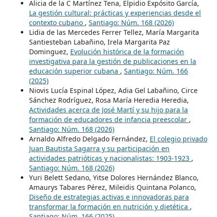
Alicia de la C Martínez Tena, Elpidio Expósito García,
La gestión cultural: prácticas y experiencias desde el
contexto cubano
,
Santiago: Núm. 168 (2026)
Lidia de las Mercedes Ferrer Tellez, María Margarita
Santiesteban Labañino, Irela Margarita Paz
Dominguez,
Evolución histórica de la formación
investigativa para la gestión de publicaciones en la
educación superior cubana
,
Santiago: Núm. 166
(2025)
Niovis Lucía Espinal López, Adia Gel Labañino, Circe
Sánchez Rodríguez, Rosa María Heredia Heredia,
Actividades acerca de José Martí y su hijo para la
formación de educadores de infancia preescolar
,
Santiago: Núm. 168 (2026)
Arnaldo Alfredo Delgado Fernández,
El colegio privado
Juan Bautista Sagarra y su participación en
actividades patrióticas y nacionalistas: 1903-1923
,
Santiago: Núm. 168 (2026)
Yuri Belett Sedano, Yitse Dolores Hernández Blanco,
Amaurys Tabares Pérez, Mileidis Quintana Polanco,
Diseño de estrategias activas e innovadoras para
transformar la formación en nutrición y dietética
,
Santiago: Núm. 166 (2025)