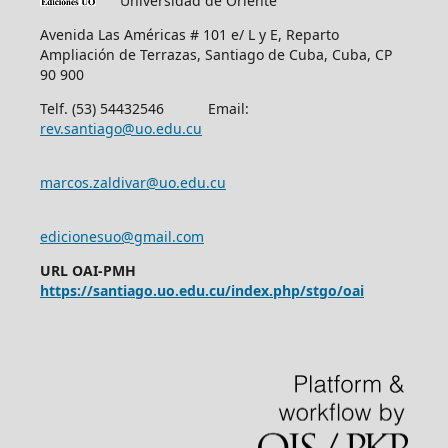
Universidad de Oriente
Avenida Las Américas # 101 e/ L y E, Reparto
Ampliación de Terrazas, Santiago de Cuba, Cuba, CP
90 900
Telf. (53) 54432546 Email:
rev.santiago@uo.edu.cu
marcos.zaldivar@uo.edu.cu
edicionesuo@gmail.com
URL OAI-PMH
https://santiago.uo.edu.cu/index.php/stgo/oai