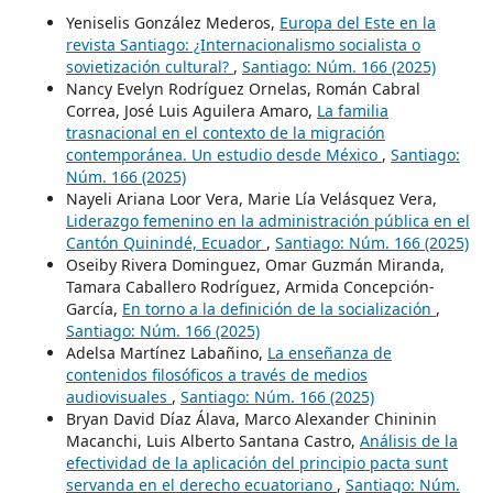
Yeniselis González Mederos,
Europa del Este en la
revista Santiago: ¿Internacionalismo socialista o
sovietización cultural?
,
Santiago: Núm. 166 (2025)
Nancy Evelyn Rodríguez Ornelas, Román Cabral
Correa, José Luis Aguilera Amaro,
La familia
trasnacional en el contexto de la migración
contemporánea. Un estudio desde México
,
Santiago:
Núm. 166 (2025)
Nayeli Ariana Loor Vera, Marie Lía Velásquez Vera,
Liderazgo femenino en la administración pública en el
Cantón Quinindé, Ecuador
,
Santiago: Núm. 166 (2025)
Oseiby Rivera Dominguez, Omar Guzmán Miranda,
Tamara Caballero Rodríguez, Armida Concepción-
García,
En torno a la definición de la socialización
,
Santiago: Núm. 166 (2025)
Adelsa Martínez Labañino,
La enseñanza de
contenidos filosóficos a través de medios
audiovisuales
,
Santiago: Núm. 166 (2025)
Bryan David Díaz Álava, Marco Alexander Chininin
Macanchi, Luis Alberto Santana Castro,
Análisis de la
efectividad de la aplicación del principio pacta sunt
servanda en el derecho ecuatoriano
,
Santiago: Núm.