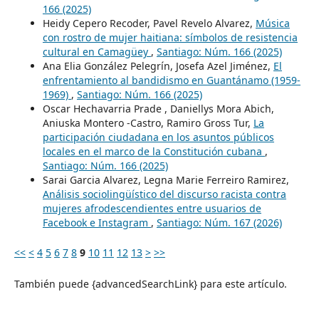
166 (2025)
Heidy Cepero Recoder, Pavel Revelo Alvarez,
Música
con rostro de mujer haitiana: símbolos de resistencia
cultural en Camagüey
,
Santiago: Núm. 166 (2025)
Ana Elia González Pelegrín, Josefa Azel Jiménez,
El
enfrentamiento al bandidismo en Guantánamo (1959-
1969)
,
Santiago: Núm. 166 (2025)
Oscar Hechavarria Prade , Daniellys Mora Abich,
Aniuska Montero -Castro, Ramiro Gross Tur,
La
participación ciudadana en los asuntos públicos
locales en el marco de la Constitución cubana
,
Santiago: Núm. 166 (2025)
Sarai Garcia Alvarez, Legna Marie Ferreiro Ramirez,
Análisis sociolingüístico del discurso racista contra
mujeres afrodescendientes entre usuarios de
Facebook e Instagram
,
Santiago: Núm. 167 (2026)
<<
<
4
5
6
7
8
9
10
11
12
13
>
>>
También puede {advancedSearchLink} para este artículo.