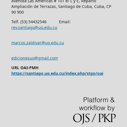
Avenida Las Américas # 101 e/ L y E, Reparto
Ampliación de Terrazas, Santiago de Cuba, Cuba, CP
90 900
Telf. (53) 54432546 Email:
rev.santiago@uo.edu.cu
marcos.zaldivar@uo.edu.cu
edicionesuo@gmail.com
URL OAI-PMH
https://santiago.uo.edu.cu/index.php/stgo/oai