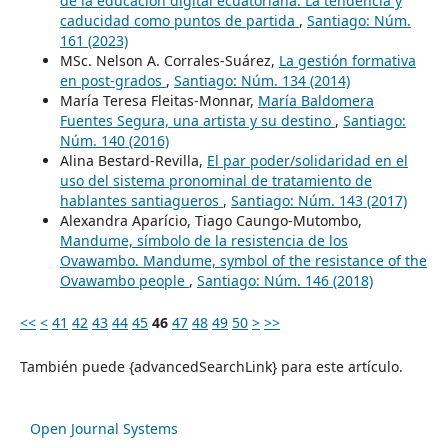
de la educación digital ecuatoriana: La tendencia y
caducidad como puntos de partida
,
Santiago: Núm.
161 (2023)
MSc. Nelson A. Corrales-Suárez,
La gestión formativa
en post-grados
,
Santiago: Núm. 134 (2014)
María Teresa Fleitas-Monnar,
María Baldomera
Fuentes Segura, una artista y su destino
,
Santiago:
Núm. 140 (2016)
Alina Bestard-Revilla,
El par poder/solidaridad en el
uso del sistema pronominal de tratamiento de
hablantes santiagueros
,
Santiago: Núm. 143 (2017)
Alexandra Aparício, Tiago Caungo-Mutombo,
Mandume, símbolo de la resistencia de los
Ovawambo. Mandume, symbol of the resistance of the
Ovawambo people
,
Santiago: Núm. 146 (2018)
<<
<
41
42
43
44
45
46
47
48
49
50
>
>>
También puede {advancedSearchLink} para este artículo.
Open Journal Systems