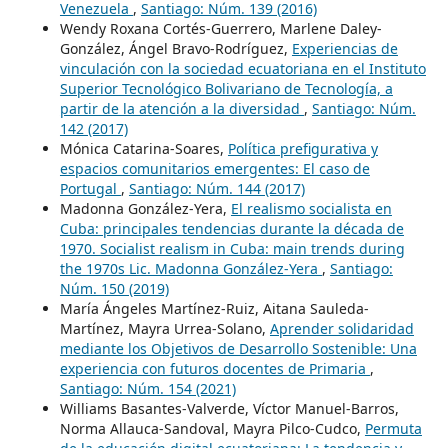
Venezuela
,
Santiago: Núm. 139 (2016)
Wendy Roxana Cortés-Guerrero, Marlene Daley-
González, Ángel Bravo-Rodríguez,
Experiencias de
vinculación con la sociedad ecuatoriana en el Instituto
Superior Tecnológico Bolivariano de Tecnología, a
partir de la atención a la diversidad
,
Santiago: Núm.
142 (2017)
Mónica Catarina-Soares,
Política prefigurativa y
espacios comunitarios emergentes: El caso de
Portugal
,
Santiago: Núm. 144 (2017)
Madonna González-Yera,
El realismo socialista en
Cuba: principales tendencias durante la década de
1970. Socialist realism in Cuba: main trends during
the 1970s Lic. Madonna González-Yera
,
Santiago:
Núm. 150 (2019)
María Ángeles Martínez-Ruiz, Aitana Sauleda-
Martínez, Mayra Urrea-Solano,
Aprender solidaridad
mediante los Objetivos de Desarrollo Sostenible: Una
experiencia con futuros docentes de Primaria
,
Santiago: Núm. 154 (2021)
Williams Basantes-Valverde, Víctor Manuel-Barros,
Norma Allauca-Sandoval, Mayra Pilco-Cudco,
Permuta