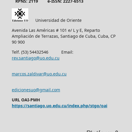
RPNS: 2119
e-ISSN: 2227-6513
Universidad de Oriente
Avenida Las Américas # 101 e/ L y E, Reparto
Ampliación de Terrazas, Santiago de Cuba, Cuba, CP
90 900
Telf. (53) 54432546 Email:
rev.santiago@uo.edu.cu
marcos.zaldivar@uo.edu.cu
edicionesuo@gmail.com
URL OAI-PMH
https://santiago.uo.edu.cu/index.php/stgo/oai