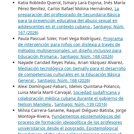
Katia Robledo Querol, Ismary Lara Espina, Inés María
Pérez Benítez, Carlos Rafael Molina Hernández,
La
preparación del profesorado de Secundaria Básica
para la prevención educativa del abuso sexual en
adolescentes en el contexto cubano
,
Santiago: Núm.
167 (2026)
Paula Pascual Soler, Yisel Vega Rodríguez,
Programa
de intervención para niños con dislexia a través de
métodos multisensoriales: un diseño inclusivo para
Educación Primaria
,
Santiago: Núm. 168 (2026)
Nayade Caridad Reyes Palau, Arian Vázquez Alvarez,
Mediación tecnológica con Genially para el desarrollo
de competencias culturales en la Educación Básica
General
,
Santiago: Núm. 168 (2026)
Alexi Domínguez-Fabars, Idelvis Quintana-Polanco,
Luisa María Martí-Carvajal,
Sociedad sudafricana y
colaboración médica cubana durante el gobierno de
Nelson Mandela
,
Santiago: Núm. 139 (2016)
Milvia Carrera-Saname, Raquel Diéguez-Batista, Jorge
Montoya-Rivera,
Fundamentos epistemológicos del
proceso de formación ideopolítica de los profesores
universitarios desde el posgrado. Epistemological