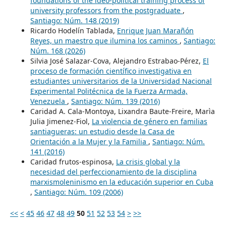
foundations of the ideo-political training process of
university professors from the postgraduate
,
Santiago: Núm. 148 (2019)
Ricardo Hodelín Tablada,
Enrique Juan Marañón
Reyes, un maestro que ilumina los caminos
,
Santiago:
Núm. 168 (2026)
Silvia José Salazar-Cova, Alejandro Estrabao-Pérez,
El
proceso de formación científico investigativa en
estudiantes universitarios de la Universidad Nacional
Experimental Politécnica de la Fuerza Armada,
Venezuela
,
Santiago: Núm. 139 (2016)
Caridad A. Cala-Montoya, Lixandra Baute-Freire, Marìa
Julia Jimenez-Fiol,
La violencia de género en familias
santiagueras: un estudio desde la Casa de
Orientación a la Mujer y la Familia
,
Santiago: Núm.
141 (2016)
Caridad frutos-espinosa,
La crisis global y la
necesidad del perfeccionamiento de la disciplina
marxismoleninismo en la educación superior en Cuba
,
Santiago: Núm. 109 (2006)
<<
<
45
46
47
48
49
50
51
52
53
54
>
>>