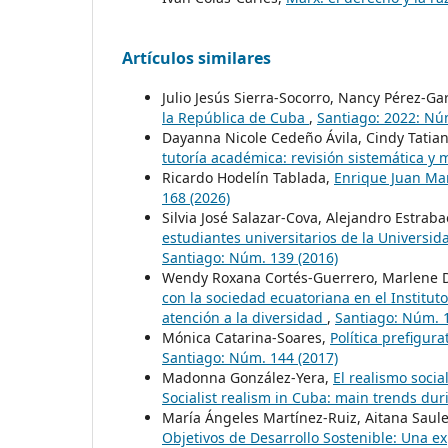
Artículos similares
Julio Jesús Sierra-Socorro, Nancy Pérez-Ga
la República de Cuba
,
Santiago: 2022: Nú
Dayanna Nicole Cedeño Ávila, Cindy Tatia
tutoría académica: revisión sistemática y
Ricardo Hodelín Tablada,
Enrique Juan Ma
168 (2026)
Silvia José Salazar-Cova, Alejandro Estrab
estudiantes universitarios de la Universi
Santiago: Núm. 139 (2016)
Wendy Roxana Cortés-Guerrero, Marlene D
con la sociedad ecuatoriana en el Instituto
atención a la diversidad
,
Santiago: Núm. 1
Mónica Catarina-Soares,
Política prefigur
Santiago: Núm. 144 (2017)
Madonna González-Yera,
El realismo soci
Socialist realism in Cuba: main trends du
María Ángeles Martínez-Ruiz, Aitana Saul
Objetivos de Desarrollo Sostenible: Una e