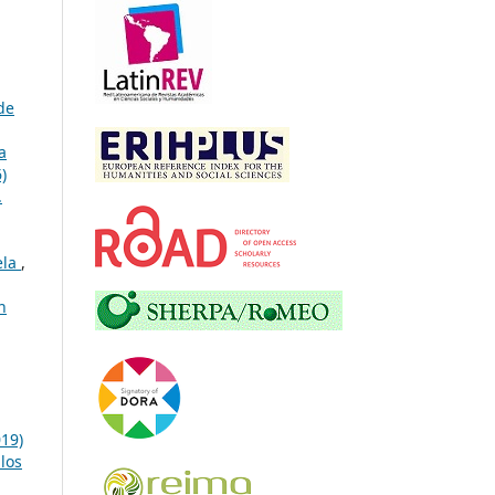
de
a
)
.
ela
,
n
19)
los