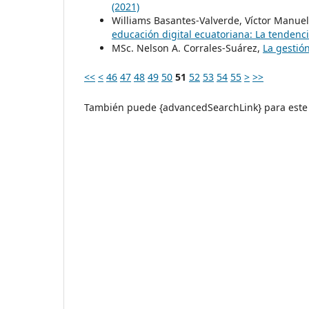
(2021)
Williams Basantes-Valverde, Víctor Manue
educación digital ecuatoriana: La tenden
MSc. Nelson A. Corrales-Suárez,
La gestió
<<
<
46
47
48
49
50
51
52
53
54
55
>
>>
También puede {advancedSearchLink} para este 