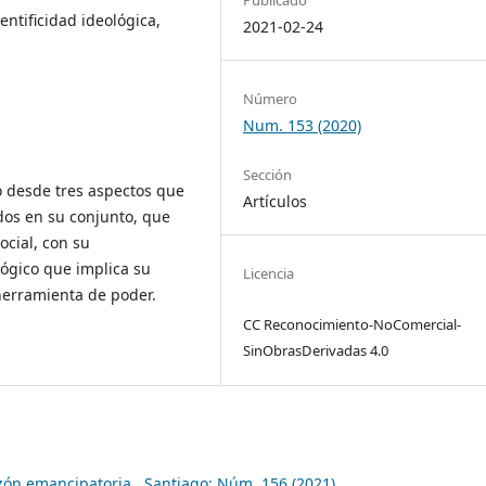
entificidad ideológica,
2021-02-24
Número
Num. 153 (2020)
Sección
co desde tres aspectos que
Artículos
dos en su conjunto, que
ocial, con su
ógico que implica su
Licencia
herramienta de poder.
CC Reconocimiento-NoComercial-
SinObrasDerivadas 4.0
azón emancipatoria
,
Santiago: Núm. 156 (2021)