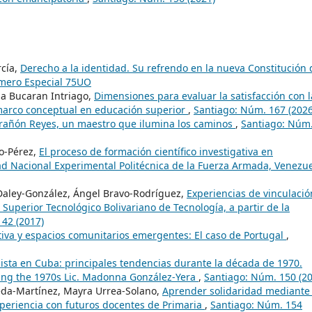
rcía,
Derecho a la identidad. Su refrendo en la nueva Constitución 
mero Especial 75UO
na Bucaran Intriago,
Dimensiones para evaluar la satisfacción con l
 marco conceptual en educación superior
,
Santiago: Núm. 167 (2026
rañón Reyes, un maestro que ilumina los caminos
,
Santiago: Núm
ao-Pérez,
El proceso de formación científico investigativa en
dad Nacional Experimental Politécnica de la Fuerza Armada, Venezu
aley-González, Ángel Bravo-Rodríguez,
Experiencias de vinculació
 Superior Tecnológico Bolivariano de Tecnología, a partir de la
42 (2017)
ativa y espacios comunitarios emergentes: El caso de Portugal
,
alista en Cuba: principales tendencias durante la década de 1970.
ring the 1970s Lic. Madonna González-Yera
,
Santiago: Núm. 150 (20
eda-Martínez, Mayra Urrea-Solano,
Aprender solidaridad mediante 
xperiencia con futuros docentes de Primaria
,
Santiago: Núm. 154