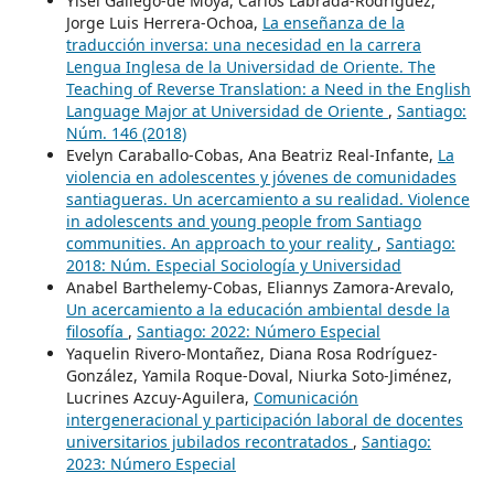
Yisel Gallego-de Moya, Carlos Labrada-Rodríguez,
Jorge Luis Herrera-Ochoa,
La enseñanza de la
traducción inversa: una necesidad en la carrera
Lengua Inglesa de la Universidad de Oriente. The
Teaching of Reverse Translation: a Need in the English
Language Major at Universidad de Oriente
,
Santiago:
Núm. 146 (2018)
Evelyn Caraballo-Cobas, Ana Beatriz Real-Infante,
La
violencia en adolescentes y jóvenes de comunidades
santiagueras. Un acercamiento a su realidad. Violence
in adolescents and young people from Santiago
communities. An approach to your reality
,
Santiago:
2018: Núm. Especial Sociología y Universidad
Anabel Barthelemy-Cobas, Eliannys Zamora-Arevalo,
Un acercamiento a la educación ambiental desde la
filosofía
,
Santiago: 2022: Número Especial
Yaquelin Rivero-Montañez, Diana Rosa Rodríguez-
González, Yamila Roque-Doval, Niurka Soto-Jiménez,
Lucrines Azcuy-Aguilera,
Comunicación
intergeneracional y participación laboral de docentes
universitarios jubilados recontratados
,
Santiago:
2023: Número Especial