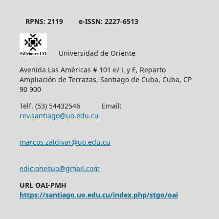
RPNS: 2119
e-ISSN: 2227-6513
Universidad de Oriente
Avenida Las Américas # 101 e/ L y E, Reparto
Ampliación de Terrazas, Santiago de Cuba, Cuba, CP
90 900
Telf. (53) 54432546 Email:
rev.santiago@uo.edu.cu
marcos.zaldivar@uo.edu.cu
edicionesuo@gmail.com
URL OAI-PMH
https://santiago.uo.edu.cu/index.php/stgo/oai