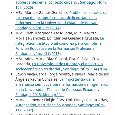
adolescentes en el contexto cubano
,
Santiago: Núm.
167 (2026)
MSc. Mariela Gaibor-González,
Problemas sociales del
proceso de gestión formativa de licenciados en
Enfermería en la Universidad Estatal de Bolívar
,
Santiago: Núm. 135 (2014)
MSc. Erich Mosqueda-Mosqueda, MSc. Maritza
Morales-Sánchez, Lic. Claribel Quesada-Cruzata,
La
Integración Institucional como vía para cumplir la
Función Educativa en la Formación Profesional
,
Santiago: Núm. 131 (2013)
MSc. Adela María Díaz-Consul, Dra. C. Silvia Cruz-
Baranda,
La Universidad de Oriente y el desarrollo
socioeconómico territorial
,
Santiago: Núm. 134 (2014)
Edwin Vaca-Cerda, Jorge Montoya-Rivera, María de los
Ángeles Reyna González,
La importancia de la
enseñanza semiótica para la formación de ingenieros
en la Universidad Técnica de Cotopaxi, Ecuador
,
Santiago: 2015: Monográfico
María J. Jiménez Fiol Jiménez-Fiol, Fredys Rivera-Arias,
Autogestión, participación y poder
,
Santiago: Núm.
112 (2007)