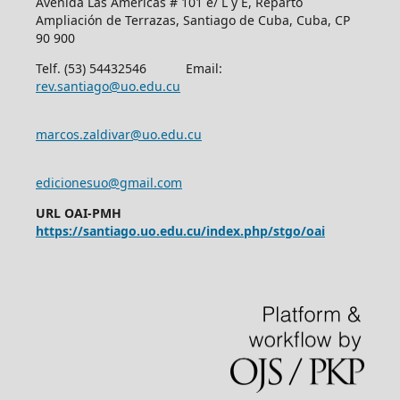
Avenida Las Américas # 101 e/ L y E, Reparto
Ampliación de Terrazas, Santiago de Cuba, Cuba, CP
90 900
Telf. (53) 54432546 Email:
rev.santiago@uo.edu.cu
marcos.zaldivar@uo.edu.cu
edicionesuo@gmail.com
URL OAI-PMH
https://santiago.uo.edu.cu/index.php/stgo/oai