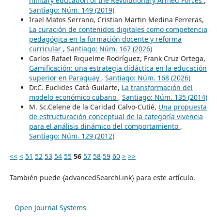
military education of the Revolutionary Armed Forces
,
Santiago: Núm. 149 (2019)
Irael Matos Serrano, Cristian Martin Medina Ferreras,
La curación de contenidos digitales como competencia
pedagógica en la formación docente y reforma
curricular
,
Santiago: Núm. 167 (2026)
Carlos Rafael Riquelme Rodríguez, Frank Cruz Ortega,
Gamificación: una estrategia didáctica en la educación
superior en Paraguay
,
Santiago: Núm. 168 (2026)
Dr.C. Euclides Catá-Guilarte,
La transformación del
modelo económico cubano
,
Santiago: Núm. 135 (2014)
M. Sc.Celene de la Caridad Calvo-Cutié,
Una propuesta
de estructuración conceptual de la categoría vivencia
para el análisis dinámico del comportamiento
,
Santiago: Núm. 129 (2012)
<<
<
51
52
53
54
55
56
57
58
59
60
>
>>
También puede {advancedSearchLink} para este artículo.
Open Journal Systems