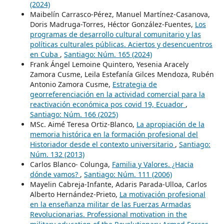
(2024)
Maibelín Carrasco-Pérez, Manuel Martínez-Casanova,
Doris Madruga-Torres, Héctor González-Fuentes,
Los
programas de desarrollo cultural comunitario y las
políticas culturales públicas. Aciertos y desencuentros
en Cuba
,
Santiago: Núm. 165 (2024)
Frank Ángel Lemoine Quintero, Yesenia Aracely
Zamora Cusme, Leila Estefanía Gilces Mendoza, Rubén
Antonio Zamora Cusme,
Estrategia de
georreferenciación en la actividad comercial para la
reactivación económica pos covid 19, Ecuador
,
Santiago: Núm. 166 (2025)
MSc. Aimé Teresa Ortiz-Blanco,
La apropiación de la
memoria histórica en la formación profesional del
Historiador desde el contexto universitario
,
Santiago:
Núm. 132 (2013)
Carlos Blanco- Colunga,
Familia y Valores. ¿Hacia
dónde vamos?
,
Santiago: Núm. 111 (2006)
Mayelin Cabreja-Infante, Adaris Parada-Ulloa, Carlos
Alberto Hernández-Prieto,
La motivación profesional
en la enseñanza militar de las Fuerzas Armadas
Revolucionarias. Professional motivation in the