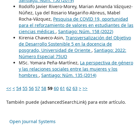
Santiago: Núm. 150 (2019)
Rodolfo Javier Rivero-Morey, Marian Amanda Vázquez-
Núñez, Lya del Rosario Magariño-Abreus, Mabel
Rocha-Vázquez,
Pesquisa de COVID 19, oportunidad
para el reforzamiento de valores en estudiantes de las
ciencias médicas
,
Santiago: Núm. 158 (2022)
Kirenia Chaveco-Asin,
Transversalización del Objetivo
de Desarrollo Sostenible 5 en la docencia de
posgrado, Universidad de Oriente
,
Santiago: 2022:
Número Especial 75UO
MSc. Yomara Peña-Martínez,
La perspectiva de género
y las relaciones sociales entre las mujeres y los
hombres
,
Santiago: Núm. 135 (2014)
<<
<
54
55
56
57
58
59
60
61
62
63
>
>>
También puede {advancedSearchLink} para este artículo.
Open Journal Systems