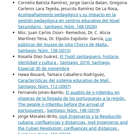
Cornelio Batista Ramírez, Jorge García Batan, Gregoria
Carlenis Lara Tejeda, Jesucita Ramírez De La Rosa,
Acompañamiento pedagógico y su impacto en la
gestión pedagógica en centros educativo del Nivel
Secundario
,
Santiago: Núm. 168 (2026)
Msc. Juan Carlos Osori- Remedios, Dr. C. Alicia
Martínez-Tena, Dr. Elpidio Expósito- García,
Los
públicos del museo de sitio Chorro de Maíta
,
Santiago: Núm. 138 (2015)
Rosalía Díaz-Suárez,
El Tivolí santiaguero, historia,
identidad y cultura
,
Santiago: 2016: Santiago,
Especial 30 de noviembre
Hawa Bouaré, Tamara Caballero Rodríguez,
Características del sistema educativo de Malí
,
Santiago: Núm. 112 (2007)
Fernando Jones-Bambi,
El pueblo de ji-n’dembu en
vísperas de la llegada de los portugueses a la región.
The people ji-n’dembu before the arrival of
portugueses
,
Santiago: Núm. 148 (2019)
Jorge Morales-Brito,
José Ingenieros y la Revolución
cubana: confluencias y distancias. José Ingenieros and
the Cuban Revolution: confluences and distances
,