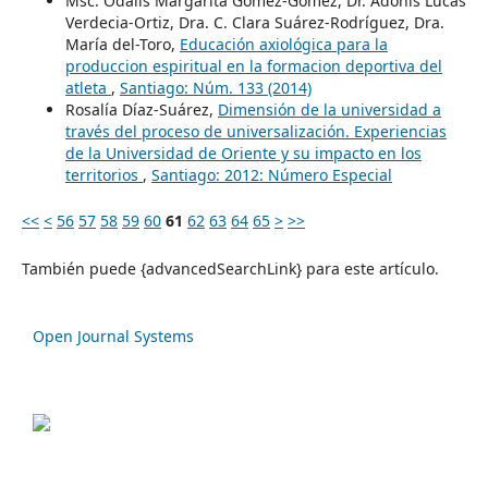
Msc. Odalis Margarita Gómez-Gómez, Dr. Adonis Lucas
Verdecia-Ortiz, Dra. C. Clara Suárez-Rodríguez, Dra.
María del-Toro,
Educación axiológica para la
produccion espiritual en la formacion deportiva del
atleta
,
Santiago: Núm. 133 (2014)
Rosalía Díaz-Suárez,
Dimensión de la universidad a
través del proceso de universalización. Experiencias
de la Universidad de Oriente y su impacto en los
territorios
,
Santiago: 2012: Número Especial
<<
<
56
57
58
59
60
61
62
63
64
65
>
>>
También puede {advancedSearchLink} para este artículo.
Open Journal Systems