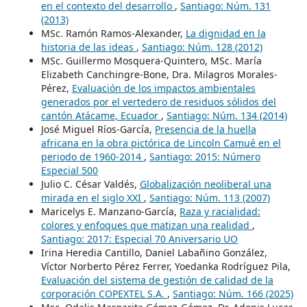
en el contexto del desarrollo
,
Santiago: Núm. 131
(2013)
MSc. Ramón Ramos-Alexander,
La dignidad en la
historia de las ideas
,
Santiago: Núm. 128 (2012)
MSc. Guillermo Mosquera-Quintero, MSc. María
Elizabeth Canchingre-Bone, Dra. Milagros Morales-
Pérez,
Evaluación de los impactos ambientales
generados por el vertedero de residuos sólidos del
cantón Atácame, Ecuador
,
Santiago: Núm. 134 (2014)
José Miguel Ríos-García,
Presencia de la huella
africana en la obra pictórica de Lincoln Camué en el
periodo de 1960-2014
,
Santiago: 2015: Número
Especial 500
Julio C. César Valdés,
Globalización neoliberal una
mirada en el siglo XXI
,
Santiago: Núm. 113 (2007)
Maricelys E. Manzano-García,
Raza y racialidad:
colores y enfoques que matizan una realidad
,
Santiago: 2017: Especial 70 Aniversario UO
Irina Heredia Cantillo, Daniel Labañino González,
Víctor Norberto Pérez Ferrer, Yoedanka Rodríguez Pila,
Evaluación del sistema de gestión de calidad de la
corporación COPEXTEL S.A.
,
Santiago: Núm. 166 (2025)