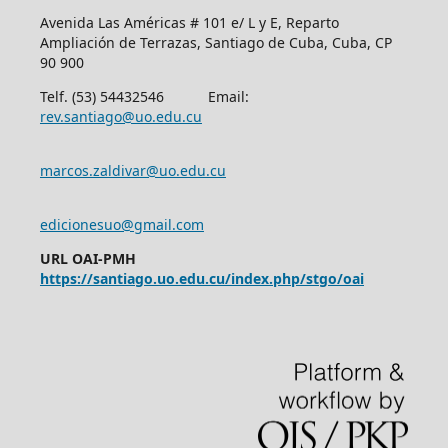
Avenida Las Américas # 101 e/ L y E, Reparto
Ampliación de Terrazas, Santiago de Cuba, Cuba, CP
90 900
Telf. (53) 54432546 Email:
rev.santiago@uo.edu.cu
marcos.zaldivar@uo.edu.cu
edicionesuo@gmail.com
URL OAI-PMH
https://santiago.uo.edu.cu/index.php/stgo/oai