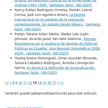
la labor de extensión cultural en la Universidad de
Oriente (1947-1959)
,
Santiago: Núm. 166 (2025)
Nancy Evelyn Rodríguez Ornelas, Román Cabral
Correa, José Luis Aguilera Amaro,
La familia
trasnacional en el contexto de la migración
contemporánea. Un estudio desde México
,
Santiago:
Núm. 166 (2025)
Evelyn Tatiana Solari Dávila, Gladys Lola Luján
Johnson, Ricardo Javier Del Valle Valencia ,
Riesgos
Regulatorios en la Auditoría de Gestión de Políticas
Públicas en Ecuador: Una Revisión Sistemática (2008-
2024)
,
Santiago: Núm. 166 (2025)
Oseiby Rivera Dominguez, Omar Guzmán Miranda,
Tamara Caballero Rodríguez, Armida Concepción-
García,
En torno a la definición de la socialización
,
Santiago: Núm. 166 (2025)
<<
<
8
9
10
11
12
13
14
15
16
17
>
>>
También puede {advancedSearchLink} para este artículo.