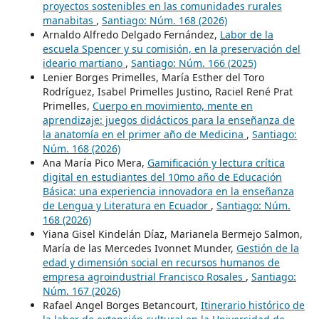
proyectos sostenibles en las comunidades rurales
manabitas
,
Santiago: Núm. 168 (2026)
Arnaldo Alfredo Delgado Fernández,
Labor de la
escuela Spencer y su comisión, en la preservación del
ideario martiano
,
Santiago: Núm. 166 (2025)
Lenier Borges Primelles, María Esther del Toro
Rodríguez, Isabel Primelles Justino, Raciel René Prat
Primelles,
Cuerpo en movimiento, mente en
aprendizaje: juegos didácticos para la enseñanza de
la anatomía en el primer año de Medicina
,
Santiago:
Núm. 168 (2026)
Ana María Pico Mera,
Gamificación y lectura crítica
digital en estudiantes del 10mo año de Educación
Básica: una experiencia innovadora en la enseñanza
de Lengua y Literatura en Ecuador
,
Santiago: Núm.
168 (2026)
Yiana Gisel Kindelán Díaz, Marianela Bermejo Salmon,
María de las Mercedes Ivonnet Munder,
Gestión de la
edad y dimensión social en recursos humanos de
empresa agroindustrial Francisco Rosales
,
Santiago:
Núm. 167 (2026)
Rafael Angel Borges Betancourt,
Itinerario histórico de