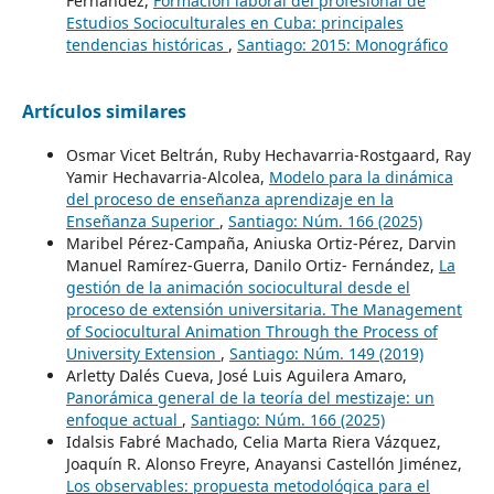
Fernández,
Formación laboral del profesional de
Estudios Socioculturales en Cuba: principales
tendencias históricas
,
Santiago: 2015: Monográfico
Artículos similares
Osmar Vicet Beltrán, Ruby Hechavarria-Rostgaard, Ray
Yamir Hechavarria-Alcolea,
Modelo para la dinámica
del proceso de enseñanza aprendizaje en la
Enseñanza Superior
,
Santiago: Núm. 166 (2025)
Maribel Pérez-Campaña, Aniuska Ortiz-Pérez, Darvin
Manuel Ramírez-Guerra, Danilo Ortiz- Fernández,
La
gestión de la animación sociocultural desde el
proceso de extensión universitaria. The Management
of Sociocultural Animation Through the Process of
University Extension
,
Santiago: Núm. 149 (2019)
Arletty Dalés Cueva, José Luis Aguilera Amaro,
Panorámica general de la teoría del mestizaje: un
enfoque actual
,
Santiago: Núm. 166 (2025)
Idalsis Fabré Machado, Celia Marta Riera Vázquez,
Joaquín R. Alonso Freyre, Anayansi Castellón Jiménez,
Los observables: propuesta metodológica para el