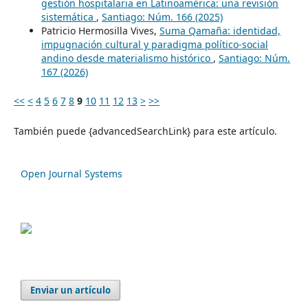
gestión hospitalaria en Latinoamérica: una revisión
sistemática
,
Santiago: Núm. 166 (2025)
Patricio Hermosilla Vives,
Suma Qamaña: identidad,
impugnación cultural y paradigma político-social
andino desde materialismo histórico
,
Santiago: Núm.
167 (2026)
<<
<
4
5
6
7
8
9
10
11
12
13
>
>>
También puede {advancedSearchLink} para este artículo.
Open Journal Systems
Enviar un artículo