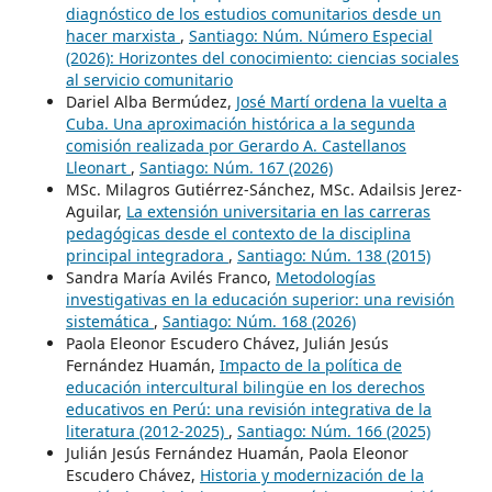
diagnóstico de los estudios comunitarios desde un
hacer marxista
,
Santiago: Núm. Número Especial
(2026): Horizontes del conocimiento: ciencias sociales
al servicio comunitario
Dariel Alba Bermúdez,
José Martí ordena la vuelta a
Cuba. Una aproximación histórica a la segunda
comisión realizada por Gerardo A. Castellanos
Lleonart
,
Santiago: Núm. 167 (2026)
MSc. Milagros Gutiérrez-Sánchez, MSc. Adailsis Jerez-
Aguilar,
La extensión universitaria en las carreras
pedagógicas desde el contexto de la disciplina
principal integradora
,
Santiago: Núm. 138 (2015)
Sandra María Avilés Franco,
Metodologías
investigativas en la educación superior: una revisión
sistemática
,
Santiago: Núm. 168 (2026)
Paola Eleonor Escudero Chávez, Julián Jesús
Fernández Huamán,
Impacto de la política de
educación intercultural bilingüe en los derechos
educativos en Perú: una revisión integrativa de la
literatura (2012-2025)
,
Santiago: Núm. 166 (2025)
Julián Jesús Fernández Huamán, Paola Eleonor
Escudero Chávez,
Historia y modernización de la