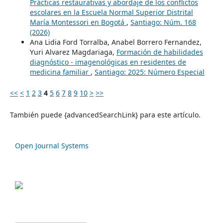
Prácticas restaurativas y abordaje de los conflictos
escolares en la Escuela Normal Superior Distrital
María Montessori en Bogotá
,
Santiago: Núm. 168
(2026)
Ana Lidia Ford Torralba, Anabel Borrero Fernandez,
Yuri Alvarez Magdariaga,
Formación de habilidades
diagnóstico - imagenológicas en residentes de
medicina familiar
,
Santiago: 2025: Número Especial
<<
<
1
2
3
4
5
6
7
8
9
10
>
>>
También puede {advancedSearchLink} para este artículo.
Open Journal Systems