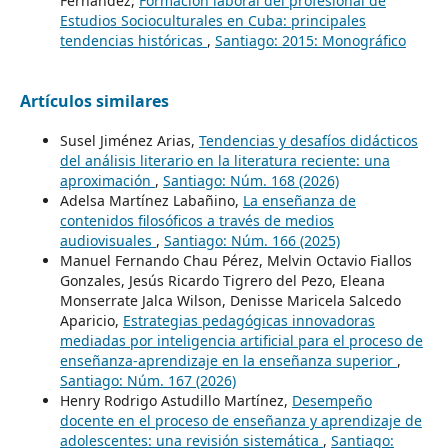
Fernández,
Formación laboral del profesional de
Estudios Socioculturales en Cuba: principales
tendencias históricas
,
Santiago: 2015: Monográfico
Artículos similares
Susel Jiménez Arias,
Tendencias y desafíos didácticos
del análisis literario en la literatura reciente: una
aproximación
,
Santiago: Núm. 168 (2026)
Adelsa Martínez Labañino,
La enseñanza de
contenidos filosóficos a través de medios
audiovisuales
,
Santiago: Núm. 166 (2025)
Manuel Fernando Chau Pérez, Melvin Octavio Fiallos
Gonzales, Jesús Ricardo Tigrero del Pezo, Eleana
Monserrate Jalca Wilson, Denisse Maricela Salcedo
Aparicio,
Estrategias pedagógicas innovadoras
mediadas por inteligencia artificial para el proceso de
enseñanza-aprendizaje en la enseñanza superior
,
Santiago: Núm. 167 (2026)
Henry Rodrigo Astudillo Martínez,
Desempeño
docente en el proceso de enseñanza y aprendizaje de
adolescentes: una revisión sistemática
,
Santiago: