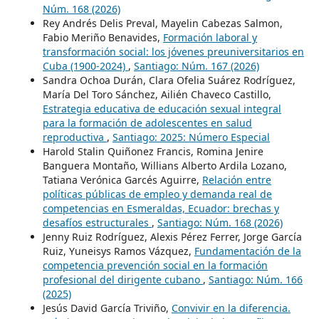
Núm. 168 (2026)
Rey Andrés Delis Preval, Mayelin Cabezas Salmon,
Fabio Meriño Benavides,
Formación laboral y
transformación social: los jóvenes preuniversitarios en
Cuba (1900-2024)
,
Santiago: Núm. 167 (2026)
Sandra Ochoa Durán, Clara Ofelia Suárez Rodríguez,
María Del Toro Sánchez, Ailién Chaveco Castillo,
Estrategia educativa de educación sexual integral
para la formación de adolescentes en salud
reproductiva
,
Santiago: 2025: Número Especial
Harold Stalin Quiñonez Francis, Romina Jenire
Banguera Montaño, Willians Alberto Ardila Lozano,
Tatiana Verónica Garcés Aguirre,
Relación entre
políticas públicas de empleo y demanda real de
competencias en Esmeraldas, Ecuador: brechas y
desafíos estructurales
,
Santiago: Núm. 168 (2026)
Jenny Ruiz Rodríguez, Alexis Pérez Ferrer, Jorge García
Ruiz, Yuneisys Ramos Vázquez,
Fundamentación de la
competencia prevención social en la formación
profesional del dirigente cubano
,
Santiago: Núm. 166
(2025)
Jesús David García Triviño,
Convivir en la diferencia.