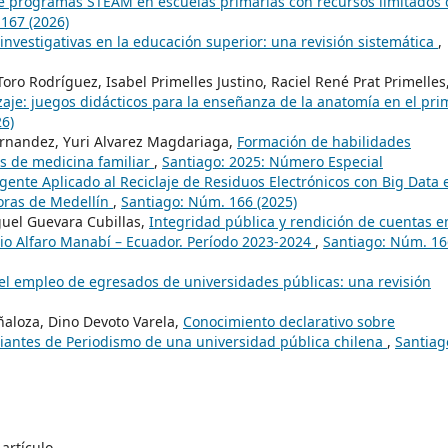
 programas STEAM en escuelas primarias con recursos limitados 
167 (2026)
investigativas en la educación superior: una revisión sistemática
,
oro Rodríguez, Isabel Primelles Justino, Raciel René Prat Primelles
je: juegos didácticos para la enseñanza de la anatomía en el pri
6)
ernandez, Yuri Alvarez Magdariaga,
Formación de habilidades
es de medicina familiar
,
Santiago: 2025: Número Especial
igente Aplicado al Reciclaje de Residuos Electrónicos con Big Data 
doras de Medellín
,
Santiago: Núm. 166 (2025)
guel Guevara Cubillas,
Integridad pública y rendición de cuentas e
io Alfaro Manabí – Ecuador. Período 2023-2024
,
Santiago: Núm. 16
l empleo de egresados de universidades públicas: una revisión
ñaloza, Dino Devoto Varela,
Conocimiento declarativo sobre
diantes de Periodismo de una universidad pública chilena
,
Santiag
artículo.