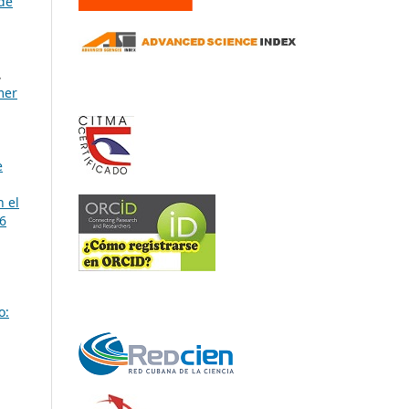
de
,
mer
e
n el
6
o: