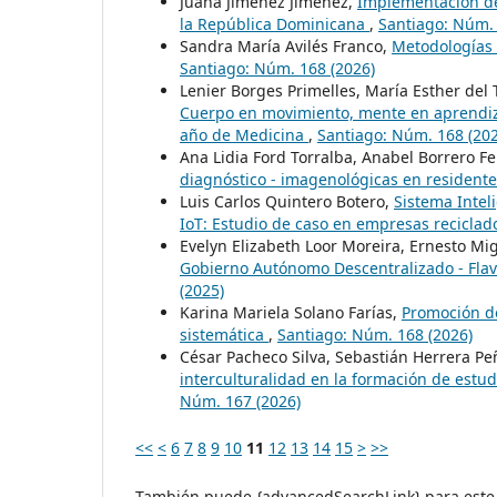
Juana Jiménez Jiménez,
Implementación de
la República Dominicana
,
Santiago: Núm. 
Sandra María Avilés Franco,
Metodologías 
Santiago: Núm. 168 (2026)
Lenier Borges Primelles, María Esther del T
Cuerpo en movimiento, mente en aprendiza
año de Medicina
,
Santiago: Núm. 168 (202
Ana Lidia Ford Torralba, Anabel Borrero F
diagnóstico - imagenológicas en resident
Luis Carlos Quintero Botero,
Sistema Intel
IoT: Estudio de caso en empresas recicla
Evelyn Elizabeth Loor Moreira, Ernesto Mi
Gobierno Autónomo Descentralizado - Flav
(2025)
Karina Mariela Solano Farías,
Promoción de
sistemática
,
Santiago: Núm. 168 (2026)
César Pacheco Silva, Sebastián Herrera Pe
interculturalidad en la formación de estu
Núm. 167 (2026)
<<
<
6
7
8
9
10
11
12
13
14
15
>
>>
También puede {advancedSearchLink} para este 