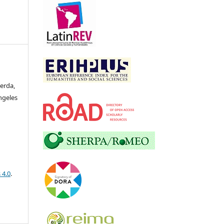
erda,
ngeles
 4.0
.