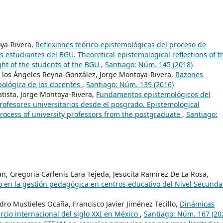
ya-Rivera,
Reflexiones teórico-epistemológicas del proceso de
s estudiantes del BGU. Theoretical-epistemological reflections of t
ught of the students of the BGU
,
Santiago: Núm. 145 (2018)
los Ángeles Reyna-González, Jorge Montoya-Rivera,
Razones
pológica de los docentes
,
Santiago: Núm. 139 (2016)
tista, Jorge Montoya-Rivera,
Fundamentos epistemológicos del
rofesores universitarios desde el posgrado. Epistemological
 process of university professors from the postgraduate
,
Santiago:
an, Gregoria Carlenis Lara Tejeda, Jesucita Ramírez De La Rosa,
en la gestión pedagógica en centros educativo del Nivel Secunda
ro Mustieles Ocaña, Francisco Javier Jiménez Tecillo,
Dinámicas
rcio internacional del siglo XXI en México
,
Santiago: Núm. 167 (20