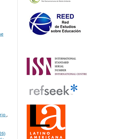
he
rio
,
26)