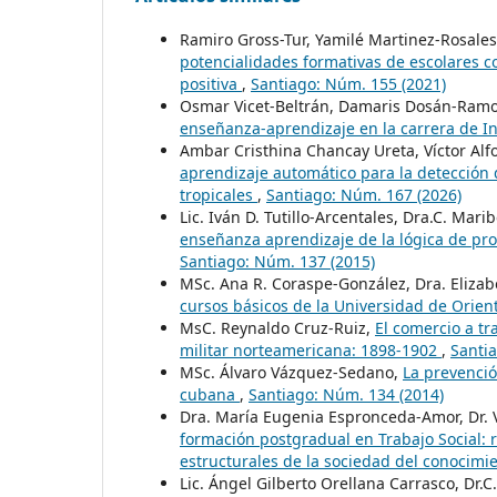
Ramiro Gross-Tur, Yamilé Martinez-Rosales
potencialidades formativas de escolares c
positiva
,
Santiago: Núm. 155 (2021)
Osmar Vicet-Beltrán, Damaris Dosán-Ramo
enseñanza-aprendizaje en la carrera de In
Ambar Cristhina Chancay Ureta, Víctor Alf
aprendizaje automático para la detección 
tropicales
,
Santiago: Núm. 167 (2026)
Lic. Iván D. Tutillo-Arcentales, Dra.C. Mari
enseñanza aprendizaje de la lógica de pr
Santiago: Núm. 137 (2015)
MSc. Ana R. Coraspe-González, Dra. Eliza
cursos básicos de la Universidad de Orie
MsC. Reynaldo Cruz-Ruiz,
El comercio a t
militar norteamericana: 1898-1902
,
Santi
MSc. Álvaro Vázquez-Sedano,
La prevenció
cubana
,
Santiago: Núm. 134 (2014)
Dra. María Eugenia Espronceda-Amor, Dr. Ví
formación postgradual en Trabajo Social: 
estructurales de la sociedad del conocimi
Lic. Ángel Gilberto Orellana Carrasco, Dr.