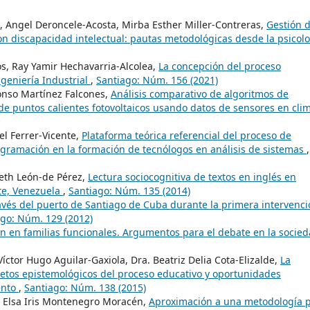
, Angel Deroncele-Acosta, Mirba Esther Miller-Contreras,
Gestión 
on discapacidad intelectual: pautas metodológicas desde la psicol
s, Ray Yamir Hechavarria-Alcolea,
La concepción del proceso
geniería Industrial
,
Santiago: Núm. 156 (2021)
onso Martínez Falcones,
Análisis comparativo de algoritmos de
de puntos calientes fotovoltaicos usando datos de sensores en cli
bel Ferrer-Vicente,
Plataforma teórica referencial del proceso de
ogramación en la formación de tecnólogos en análisis de sistemas
,
beth León-de Pérez,
Lectura sociocognitiva de textos en inglés en
nte, Venezuela
,
Santiago: Núm. 135 (2014)
ravés del puerto de Santiago de Cuba durante la primera intervenc
ago: Núm. 129 (2012)
n en familias funcionales. Argumentos para el debate en la socie
ctor Hugo Aguilar-Gaxiola, Dra. Beatriz Delia Cota-Elizalde,
La
retos epistemológicos del proceso educativo y oportunidades
ento
,
Santiago: Núm. 138 (2015)
C. Elsa Iris Montenegro Moracén,
Aproximación a una metodología 