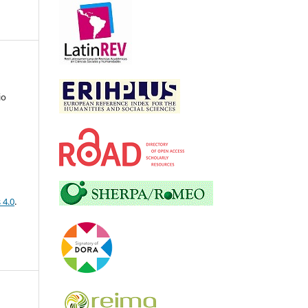
io
 4.0
.