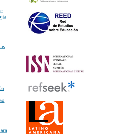
de
ogía
mas
ión
dad
para