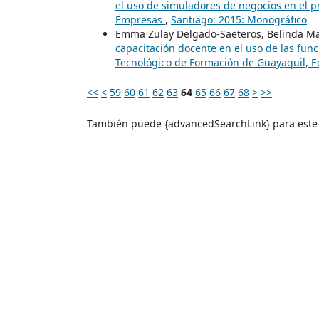
el uso de simuladores de negocios en el 
Empresas
,
Santiago: 2015: Monográfico
Emma Zulay Delgado-Saeteros, Belinda Ma
capacitación docente en el uso de las func
Tecnológico de Formación de Guayaquil, 
<<
<
59
60
61
62
63
64
65
66
67
68
>
>>
También puede {advancedSearchLink} para este 