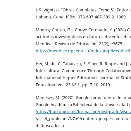
L.S. Vigotski. “Obras Completas. Tomo 5”. Editori
Habana, Cuba. ISBN: 978-607-487-309-2. 1989.
Monroy Correa, G. , Chuye Coronado, Y. (2024) C
actitudes investigativas en futuros docentes de
Mendive. Revista de Educación, 22(2), e3675.
https://mendive.upr.edu.cu/index.php/MendiveU
Hei, M. de, C. Tabacaru, E. Sjoer, R. Rippe and 
Intercultural Competence Through Collaborative
International Higher Education”. Journal of Studi
Education. Vol. 23 Nº 1, pp. 7-10. 2019.
Meneses, M. (2020). Google como fuente de info
Google Académico Biblioteca de la Universidad 
https://buo.uniovi.es/formacion/postgrado/visor
/asset_publisher/NZx9/content/google-como-fue
delbuscador-a-