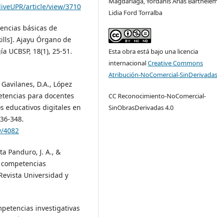
Magdariaga, Yordanis Arias Barthelem
iveUPR/article/view/3710
Lidia Ford Torralba
encias básicas de
ills]. Ajayu Órgano de
ía UCBSP, 18(1), 25-51.
Esta obra está bajo una licencia
internacional
Creative Commons
Atribución-NoComercial-SinDerivadas
Gavilanes, D.A., López
petencias para docentes
CC Reconocimiento-NoComercial-
s educativos digitales en
SinObrasDerivadas 4.0
336-348.
w/4082
ta Panduro, J. A., &
e competencias
 Revista Universidad y
mpetencias investigativas