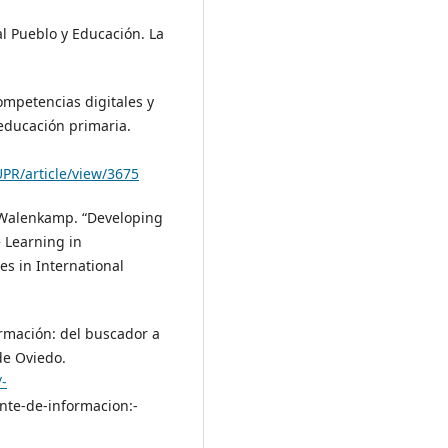
al Pueblo y Educación. La
ompetencias digitales y
 educación primaria.
PR/article/view/3675
J. Walenkamp. “Developing
 Learning in
es in International
rmación: del buscador a
de Oviedo.
/-
nte-de-informacion:-