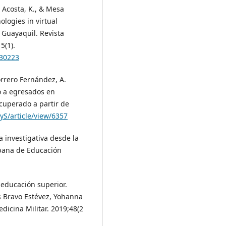
e Acosta, K., & Mesa
ologies in virtual
f Guayaquil. Revista
5(1).
.30223
orrero Fernández, A.
o a egresados en
cuperado a partir de
S/article/view/6357
 investigativa desde la
ubana de Educación
 educación superior.
 Bravo Estévez, Yohanna
dicina Militar. 2019;48(2