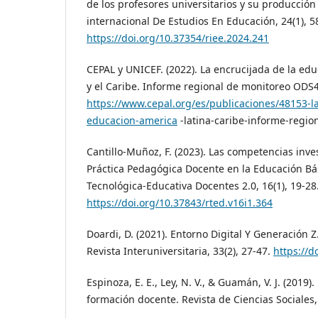
de los profesores universitarios y su producción
internacional De Estudios En Educación, 24(1), 5
https://doi.org/10.37354/riee.2024.241
CEPAL y UNICEF. (2022). La encrucijada de la ed
y el Caribe. Informe regional de monitoreo ODS
https://www.cepal.org/es/publicaciones/48153-la
educacion-america
-latina-caribe-informe-regio
Cantillo-Muñoz, F. (2023). Las competencias inve
Práctica Pedagógica Docente en la Educación Bá
Tecnológica-Educativa Docentes 2.0, 16(1), 19-28
https://doi.org/10.37843/rted.v16i1.364
Doardi, D. (2021). Entorno Digital Y Generación Z
Revista Interuniversitaria, 33(2), 27-47.
https://d
Espinoza, E. E., Ley, N. V., & Guamán, V. J. (2019).
formación docente. Revista de Ciencias Sociales,