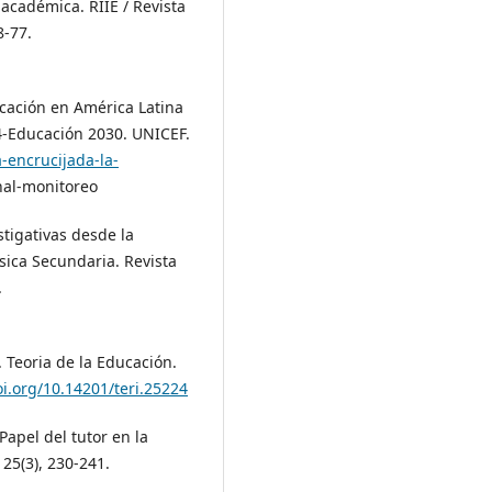
 académica. RIIE / Revista
8-77.
ucación en América Latina
4-Educación 2030. UNICEF.
-encrucijada-la-
nal-monitoreo
stigativas desde la
sica Secundaria. Revista
.
. Teoria de la Educación.
oi.org/10.14201/teri.25224
 Papel del tutor en la
 25(3), 230-241.