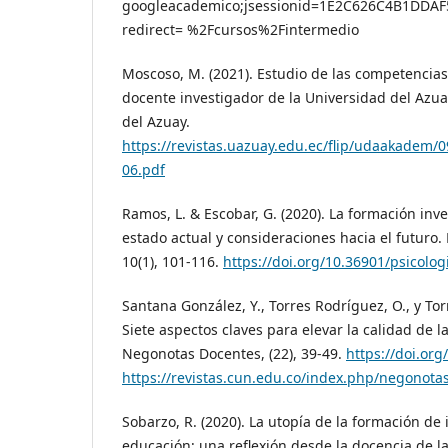
googleacademico;jsessionid=1E2C626C4B1DDA
redirect= %2Fcursos%2Fintermedio
Moscoso, M. (2021). Estudio de las competencias 
docente investigador de la Universidad del Azu
del Azuay.
https://revistas.uazuay.edu.ec/flip/udaakadem
06.pdf
Ramos, L. & Escobar, G. (2020). La formación inve
estado actual y consideraciones hacia el futuro. 
10(1), 101-116.
https://doi.org/10.36901/psicolog
Santana González, Y., Torres Rodríguez, O., y Torr
Siete aspectos claves para elevar la calidad de l
Negonotas Docentes, (22), 39-49.
https://doi.or
https://revistas.cun.edu.co/index.php/negonotas
Sobarzo, R. (2020). La utopía de la formación de
educación; una reflexión desde la docencia de l