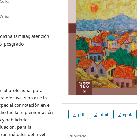
 Cuba
 Cuba
icina familiar, atención
co, posgrado,
n al profesional para
 efectiva, sino que lo
special connotación en el
udio fue la implementación
pdf
html
epub
s y habilidades
duación, para la
aron métodos del nivel
Publicado