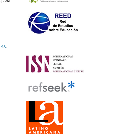
i, Ana
 4.0
.