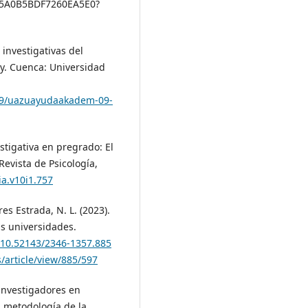
F5A0B5BDF7260EA5E0?
investigativas del
ay. Cuenca: Universidad
/09/uazuayudaakadem-09-
stigativa en pregrado: El
Revista de Psicología,
ia.v10i1.757
es Estrada, N. L. (2023).
as universidades.
g/10.52143/2346-1357.885
/article/view/885/597
 investigadores en
a metodología de la