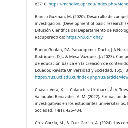
e3710.
https://mendive.upr.edu/index.php/Mend
Blanco Guzmán, M. (2020). Desarrollo de compet
investigación. [Development of basic research sk
Difusión Científica del Departamento de Psicolog
Recuperado de:
https://n9.cl/1dhay
Bueno Gualan, P.A. Yanangomez Duchi, J.A Neira 
Rodríguez, D.J., & Mesa Vázquez, J. (2023). Com
de educación básica en la creación de contenido
Ecuador. Revista Universidad y Sociedad, 15(5), 
https://rus.ucf.edu.cu/index.php/rus/article/vie
Chávez Vera, K. J., Calanchez Urribarri, Á. V. Tues
Valladolid Benavides, A. M. (2022). Formación d
investigativas en los estudiantes universitarios.
Sociedad, 14(1), 426-434.
Cruz García, M., & Cruz García, A. (2024). Las co