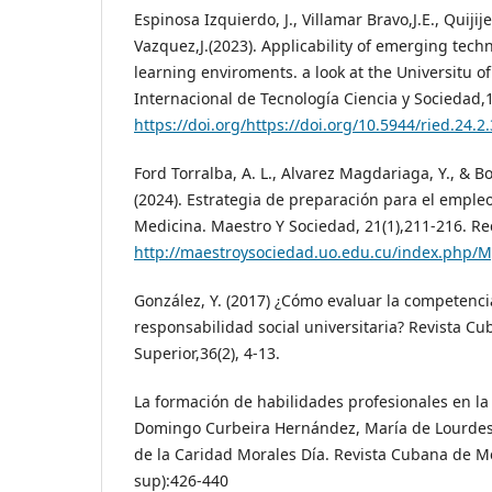
Espinosa Izquierdo, J., Villamar Bravo,J.E., Quijij
Vazquez,J.(2023). Applicability of emerging techn
learning enviroments. a look at the Universitu o
Internacional de Tecnología Ciencia y Sociedad,1
https://doi.org/https://doi.org/10.5944/ried.24.2
Ford Torralba, A. L., Alvarez Magdariaga, Y., & B
(2024). Estrategia de preparación para el emple
Medicina. Maestro Y Sociedad, 21(1),211-216. Re
http://maestroysociedad.uo.edu.cu/index.php/My
González, Y. (2017) ¿Cómo evaluar la competencia
responsabilidad social universitaria? Revista C
Superior,36(2), 4-13.
La formación de habilidades profesionales en la
Domingo Curbeira Hernández, María de Lourdes
de la Caridad Morales Día. Revista Cubana de Me
sup):426-440