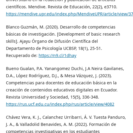
científicos. Mendive. Revista de Educación, 22(2), e3710.
https://mendive.upr.edu/index.php/MendiveUPR/article/view/3
Blanco Guzmán, M. (2020). Desarrollo de competencias
básicas de investigación. [Development of basic research
skills]. Ajayu Órgano de Difusión Científica del
Departamento de Psicología UCBSP, 18(1), 25-51.
Recuperado de:
https://n9.cl/1dhay
Bueno Gualan, P.A. Yanangomez Duchi, J.A Neira Gavilanes,
D.A., López Rodríguez, D.J., & Mesa Vázquez, J. (2023).
Competencias para docentes de educación básica en la
creación de contenidos educativos digitales en Ecuador.
Revista Universidad y Sociedad, 15(5), 336-348.
https://rus.ucf.edu.cu/index.php/rus/article/view/4082
Chávez Vera, K. J., Calanchez Urribarri, Á. V. Tuesta Panduro,
J. A., & Valladolid Benavides, A. M. (2022). Formación de
competencias investigativas en los estudiantes