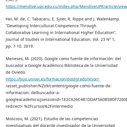
https://mendive.upr.edu.cu/index.php/MendiveUPR/article/vie
Hei, M. de, C. Tabacaru, E. Sjoer, R. Rippe and J. Walenkamp.
“Developing Intercultural Competence Through
Collaborative Learning in International Higher Education”.
Journal of Studies in International Education. Vol. 23 Nº 1,
pp. 7-10. 2019.
Meneses, M. (2020). Google como fuente de información: del
buscador a Google Académico Biblioteca de la Universidad
de Oviedo.
https://buo.uniovi.es/formacion/postgrado/visor/-
/asset_publisher/NZx9/content/google-como-fuente-de-
informacion:-delbuscador-a-
googleacademico;jsessionid=1E2C626C4B1DDAF5A0B5BDF7260
redirect= %2Fcursos%2Fintermedio
Moscoso, M. (2021). Estudio de las competencias
investigativas del docente investigador de la Universidad