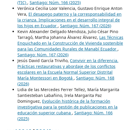
(TIC)
,
Santiago: Núm. 166 (2025)
Verónica Cecilia Loor Valencia, Gustavo Enrique Anton
Vera,
El desapego paterno y la corresponsabilidad en
la crianza. Implicaciones en el desarrollo integral de
los hijos en Ecuador
,
Santiago: Núm. 167 (2026)
Kevin Alexander Delgado Mendoza, Julio César Pino
Tarragó, Martha Johanna Álvarez Álvarez,
Las Técnicas
Enquichado en la Construcción de Vivienda sostenible
para las Comunidades Rurales de Manabí Ecuador
,
Santiago: Núm. 167 (2026)
Jesús David García Triviño,
Convivir en la diferencia.
Prácticas restaurativas y abordaje de los conflictos
escolares en la Escuela Normal Superior Distrital
María Montessori en Bogotá
,
Santiago: Núm. 168
(2026)
Lidia de las Mercedes Ferrer Tellez, María Margarita
Santiesteban Labañino, Irela Margarita Paz
Dominguez,
Evolución histórica de la formación
investigativa para la gestión de publicaciones en la
educación superior cubana
,
Santiago: Núm. 166
(2025)