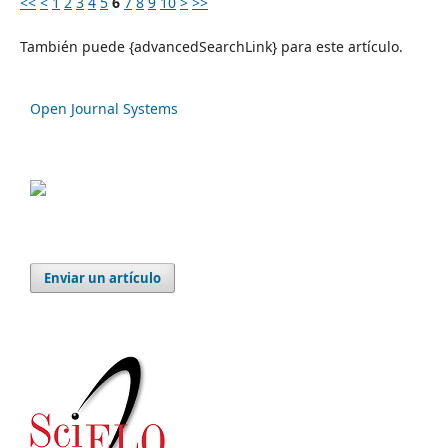
<<
<
1
2
3
4
5
6
7
8
9
10
>
>>
También puede {advancedSearchLink} para este artículo.
Open Journal Systems
Enviar un artículo