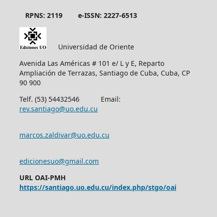
RPNS: 2119
e-ISSN: 2227-6513
Universidad de Oriente
Avenida Las Américas # 101 e/ L y E, Reparto
Ampliación de Terrazas, Santiago de Cuba, Cuba, CP
90 900
Telf. (53) 54432546 Email:
rev.santiago@uo.edu.cu
marcos.zaldivar@uo.edu.cu
edicionesuo@gmail.com
URL OAI-PMH
https://santiago.uo.edu.cu/index.php/stgo/oai