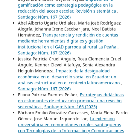
gamificación como estrategia pedagógica en la
reducción del acoso escolar. Revisión sistemática
,
Santiago: Núm. 167 (2026)
Abel Alberto Ugarte Urdiales, María José Rodríguez
Alegría, Johanna Irene Escobar Jara, Noel Batista
Hernández,
Transparencia y rendición de cuentas
mediante herramientas digitales y gestión
institucional en el GAD parroquial rural La Peaña
,
Santiago: Núm. 167 (2026)
Jessica Patricia Cruel Angulo, Rosa Clemencia Cruel
Angulo, Kenner Clevel Altafuya, Sonia Alexandra
Holguín Mendoza,
Impacto de la desigualdad
económica en el desarrollo social en Ecuador: un
análisis estructural en el contexto latinoamericano
,
Santiago: Núm. 167 (2026)
Eliana Patricia Fuentes Peláez,
Estrategias didácticas
en estudiantes de educación primaria: una revisión
sistemática
,
Santiago: Núm. 166 (2025)
Bárbaro Emilio González Carcassés, María Elena Pardo
Gómez, José Manuel Izquierdo Lao,
La extensión
universitaria en comunidades rurales santiagueras
con Tecnologías de la Información y Comunicaciones