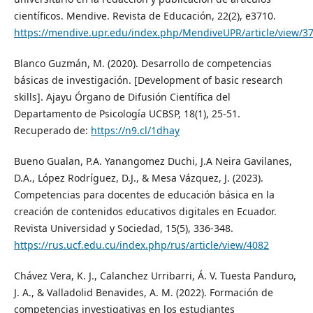
científicos. Mendive. Revista de Educación, 22(2), e3710.
https://mendive.upr.edu/index.php/MendiveUPR/article/view/3
Blanco Guzmán, M. (2020). Desarrollo de competencias
básicas de investigación. [Development of basic research
skills]. Ajayu Órgano de Difusión Científica del
Departamento de Psicología UCBSP, 18(1), 25-51.
Recuperado de:
https://n9.cl/1dhay
Bueno Gualan, P.A. Yanangomez Duchi, J.A Neira Gavilanes,
D.A., López Rodríguez, D.J., & Mesa Vázquez, J. (2023).
Competencias para docentes de educación básica en la
creación de contenidos educativos digitales en Ecuador.
Revista Universidad y Sociedad, 15(5), 336-348.
https://rus.ucf.edu.cu/index.php/rus/article/view/4082
Chávez Vera, K. J., Calanchez Urribarri, Á. V. Tuesta Panduro,
J. A., & Valladolid Benavides, A. M. (2022). Formación de
competencias investigativas en los estudiantes