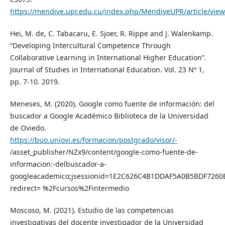
https://mendive.upr.edu.cu/index.php/MendiveUPR/article/vie
Hei, M. de, C. Tabacaru, E. Sjoer, R. Rippe and J. Walenkamp.
“Developing Intercultural Competence Through
Collaborative Learning in International Higher Education”.
Journal of Studies in International Education. Vol. 23 Nº 1,
pp. 7-10. 2019.
Meneses, M. (2020). Google como fuente de información: del
buscador a Google Académico Biblioteca de la Universidad
de Oviedo.
https://buo.uniovi.es/formacion/postgrado/visor/-
/asset_publisher/NZx9/content/google-como-fuente-de-
informacion:-delbuscador-a-
googleacademico;jsessionid=1E2C626C4B1DDAF5A0B5BDF7260
redirect= %2Fcursos%2Fintermedio
Moscoso, M. (2021). Estudio de las competencias
investigativas del docente investigador de la Universidad