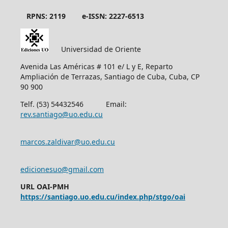
RPNS: 2119
e-ISSN: 2227-6513
Universidad de Oriente
Avenida Las Américas # 101 e/ L y E, Reparto
Ampliación de Terrazas, Santiago de Cuba, Cuba, CP
90 900
Telf. (53) 54432546 Email:
rev.santiago@uo.edu.cu
marcos.zaldivar@uo.edu.cu
edicionesuo@gmail.com
URL OAI-PMH
https://santiago.uo.edu.cu/index.php/stgo/oai