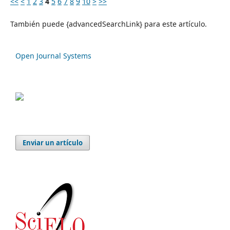
<<
<
1
2
3
4
5
6
7
8
9
10
>
>>
También puede {advancedSearchLink} para este artículo.
Open Journal Systems
Enviar un artículo