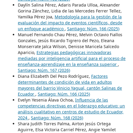
Daylín Salina Pérez, Adaris Parada Ulloa, Alexander
Gorina Zánchez, Lidia de las Mercedes Ferrer Tellez,
Yamilka Pérez Joa,
Metodología para la gestión de la
evaluación del impacto de eventos científicos, desde
un enfoque académico
,
Santiago: Núm. 166 (2025)
Manuel Fernando Chau Pérez, Melvin Octavio Fiallos
Gonzales, Jesús Ricardo Tigrero del Pezo, Eleana
Monserrate Jalca Wilson, Denisse Maricela Salcedo
Aparicio,
Estrategias pedagógicas innovadoras
mediadas por inteligencia artificial para el proceso de
enseñanza-aprendizaje en la enseñanza superior
,
Santiago: Núm. 167 (2026)
Diana Elizabeth Del Pezo Rodríguez,
Factores
determinantes de condición de vida en adultos
mayores del barrio Vinicio Yagual, cantón Salinas de
Ecuador
,
Santiago: Núm. 166 (2025)
Evelyn Yesenia Álava Ochoa,
Influencia de las
competencias directivas en el liderazgo educativo: un
análisis cualitativo en centros de estudio de Ecuador,
2024
,
Santiago: Núm. 168 (2026)
Shara Judith Torres Palma, Airton Jesús Ortega
Aguirre, Elsa Victoria Carriel Pérez, Angie Yamilet