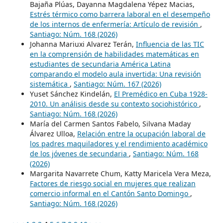
Bajaña Plúas, Dayanna Magdalena Yépez Macias,
Estrés térmico como barrera laboral en el desempeño
de los internos de enfermería: Artículo de revisión
,
Santiago: Núm. 168 (2026)
Johanna Mariuxi Alvarez Terán,
Influencia de las TIC
en la comprensión de habilidades matemáticas en
estudiantes de secundaria América Latina
comparando el modelo aula invertida: Una revisión
sistemática
,
Santiago: Núm. 167 (2026)
Yuset Sánchez Kindelán,
El Premédico en Cuba 1928-
2010. Un análisis desde su contexto sociohistórico
,
Santiago: Núm. 168 (2026)
María del Carmen Santos Fabelo, Silvana Maday
Álvarez Ulloa,
Relación entre la ocupación laboral de
los padres maquiladores y el rendimiento académico
de los jóvenes de secundaria
,
Santiago: Núm. 168
(2026)
Margarita Navarrete Chum, Katty Maricela Vera Meza,
Factores de riesgo social en mujeres que realizan
comercio informal en el Cantón Santo Domingo
,
Santiago: Núm. 168 (2026)