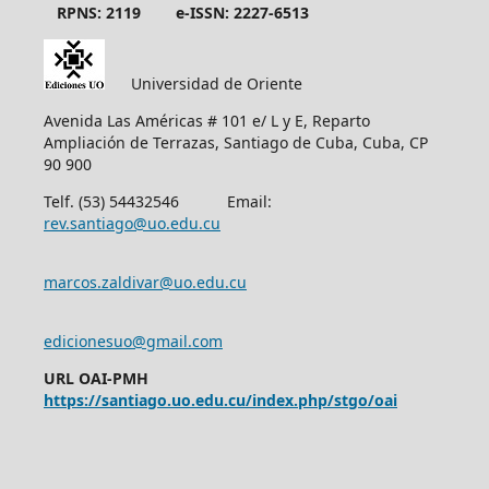
RPNS: 2119
e-ISSN: 2227-6513
Universidad de Oriente
Avenida Las Américas # 101 e/ L y E, Reparto
Ampliación de Terrazas, Santiago de Cuba, Cuba, CP
90 900
Telf. (53) 54432546 Email:
rev.santiago@uo.edu.cu
marcos.zaldivar@uo.edu.cu
edicionesuo@gmail.com
URL OAI-PMH
https://santiago.uo.edu.cu/index.php/stgo/oai