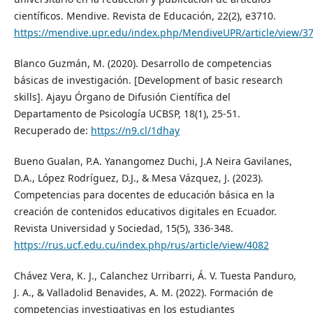
científicos. Mendive. Revista de Educación, 22(2), e3710.
https://mendive.upr.edu/index.php/MendiveUPR/article/view/3
Blanco Guzmán, M. (2020). Desarrollo de competencias
básicas de investigación. [Development of basic research
skills]. Ajayu Órgano de Difusión Científica del
Departamento de Psicología UCBSP, 18(1), 25-51.
Recuperado de:
https://n9.cl/1dhay
Bueno Gualan, P.A. Yanangomez Duchi, J.A Neira Gavilanes,
D.A., López Rodríguez, D.J., & Mesa Vázquez, J. (2023).
Competencias para docentes de educación básica en la
creación de contenidos educativos digitales en Ecuador.
Revista Universidad y Sociedad, 15(5), 336-348.
https://rus.ucf.edu.cu/index.php/rus/article/view/4082
Chávez Vera, K. J., Calanchez Urribarri, Á. V. Tuesta Panduro,
J. A., & Valladolid Benavides, A. M. (2022). Formación de
competencias investigativas en los estudiantes