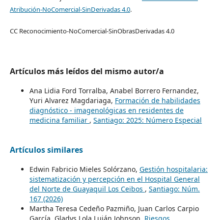
Atribución-NoComercial-SinDerivadas 4.0
.
CC Reconocimiento-NoComercial-SinObrasDerivadas 4.0
Artículos más leídos del mismo autor/a
Ana Lidia Ford Torralba, Anabel Borrero Fernandez,
Yuri Alvarez Magdariaga,
Formación de habilidades
diagnóstico - imagenológicas en residentes de
medicina familiar
,
Santiago: 2025: Número Especial
Artículos similares
Edwin Fabricio Mieles Solórzano,
Gestión hospitalaria:
sistematización y percepción en el Hospital General
del Norte de Guayaquil Los Ceibos
,
Santiago: Núm.
167 (2026)
Martha Teresa Cedeño Pazmiño, Juan Carlos Carpio
García, Gladys Lola Luján Johnson,
Riesgos