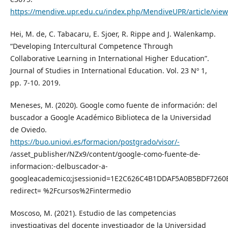
https://mendive.upr.edu.cu/index.php/MendiveUPR/article/vie
Hei, M. de, C. Tabacaru, E. Sjoer, R. Rippe and J. Walenkamp.
“Developing Intercultural Competence Through
Collaborative Learning in International Higher Education”.
Journal of Studies in International Education. Vol. 23 Nº 1,
pp. 7-10. 2019.
Meneses, M. (2020). Google como fuente de información: del
buscador a Google Académico Biblioteca de la Universidad
de Oviedo.
https://buo.uniovi.es/formacion/postgrado/visor/-
/asset_publisher/NZx9/content/google-como-fuente-de-
informacion:-delbuscador-a-
googleacademico;jsessionid=1E2C626C4B1DDAF5A0B5BDF7260
redirect= %2Fcursos%2Fintermedio
Moscoso, M. (2021). Estudio de las competencias
investigativas del docente investigador de la Universidad