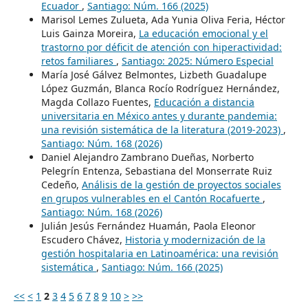
Ecuador
,
Santiago: Núm. 166 (2025)
Marisol Lemes Zulueta, Ada Yunia Oliva Feria, Héctor
Luis Gainza Moreira,
La educación emocional y el
trastorno por déficit de atención con hiperactividad:
retos familiares
,
Santiago: 2025: Número Especial
María José Gálvez Belmontes, Lizbeth Guadalupe
López Guzmán, Blanca Rocío Rodríguez Hernández,
Magda Collazo Fuentes,
Educación a distancia
universitaria en México antes y durante pandemia:
una revisión sistemática de la literatura (2019-2023)
,
Santiago: Núm. 168 (2026)
Daniel Alejandro Zambrano Dueñas, Norberto
Pelegrín Entenza, Sebastiana del Monserrate Ruiz
Cedeño,
Análisis de la gestión de proyectos sociales
en grupos vulnerables en el Cantón Rocafuerte
,
Santiago: Núm. 168 (2026)
Julián Jesús Fernández Huamán, Paola Eleonor
Escudero Chávez,
Historia y modernización de la
gestión hospitalaria en Latinoamérica: una revisión
sistemática
,
Santiago: Núm. 166 (2025)
<<
<
1
2
3
4
5
6
7
8
9
10
>
>>