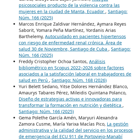
psicosociales producto de la violencia contra las
mujeres en la ciudad de Manta, Ecuador
,
Santiago:
Núm. 166 (2025)
Marcos Enrique Zaldivar Hernández, Aymara Reyes
Saborit, Yomara Peña Martínez, Yordanis Arias
Barthelemy,
Autocuidado en pacientes hipertensos
con riesgo de enfermedad renal crónica. Área de
salud 30 de Noviembre, Santiago de Cuba
,
Santiago:
Núm. 166 (2025)
Freddy Cristopher Ochoa Santos,
Análisis
bibliométrico en Scopus 2022–2026 sobre factores
asociados a la satisfacción laboral en trabajadores de
salud en Perú
,
Santiago: Núm. 168 (2026)
Yuri Belett Sedano, Yitse Dolores Hernández Blanco,
Amaurys Tabares Pérez, Mileidis Quintana Polanco,
Diseño de estrategias activas e innovadoras para
transformar la formación en nutrición y dietética
,
Santiago: Núm. 166 (2025)
Gema Polethe García Amén, Maryuri Alexandra
Zamora Cusme, María Yarixa Macías Pico,
La gestión
administrativa y la calidad del servicio en los procesos
de emergencia del ECU 911 de Portoviejo-Manabí