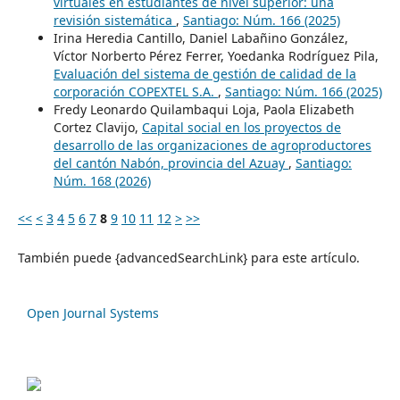
virtuales en estudiantes de nivel superior: una
revisión sistemática
,
Santiago: Núm. 166 (2025)
Irina Heredia Cantillo, Daniel Labañino González,
Víctor Norberto Pérez Ferrer, Yoedanka Rodríguez Pila,
Evaluación del sistema de gestión de calidad de la
corporación COPEXTEL S.A.
,
Santiago: Núm. 166 (2025)
Fredy Leonardo Quilambaqui Loja, Paola Elizabeth
Cortez Clavijo,
Capital social en los proyectos de
desarrollo de las organizaciones de agroproductores
del cantón Nabón, provincia del Azuay
,
Santiago:
Núm. 168 (2026)
<<
<
3
4
5
6
7
8
9
10
11
12
>
>>
También puede {advancedSearchLink} para este artículo.
Open Journal Systems