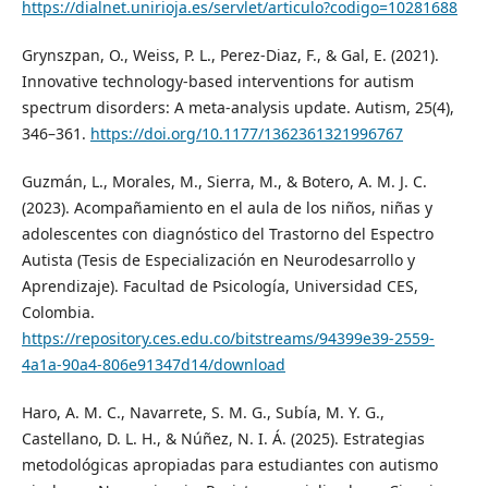
https://dialnet.unirioja.es/servlet/articulo?codigo=10281688
Grynszpan, O., Weiss, P. L., Perez-Diaz, F., & Gal, E. (2021).
Innovative technology-based interventions for autism
spectrum disorders: A meta-analysis update. Autism, 25(4),
346–361.
https://doi.org/10.1177/1362361321996767
Guzmán, L., Morales, M., Sierra, M., & Botero, A. M. J. C.
(2023). Acompañamiento en el aula de los niños, niñas y
adolescentes con diagnóstico del Trastorno del Espectro
Autista (Tesis de Especialización en Neurodesarrollo y
Aprendizaje). Facultad de Psicología, Universidad CES,
Colombia.
https://repository.ces.edu.co/bitstreams/94399e39-2559-
4a1a-90a4-806e91347d14/download
Haro, A. M. C., Navarrete, S. M. G., Subía, M. Y. G.,
Castellano, D. L. H., & Núñez, N. I. Á. (2025). Estrategias
metodológicas apropiadas para estudiantes con autismo