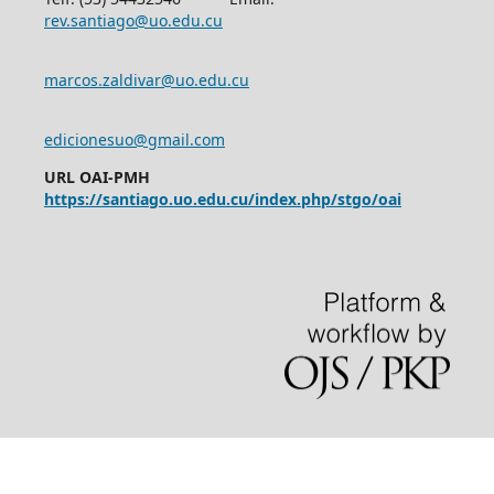
rev.santiago@uo.edu.cu
marcos.zaldivar@uo.edu.cu
edicionesuo@gmail.com
URL OAI-PMH
https://santiago.uo.edu.cu/index.php/stgo/oai