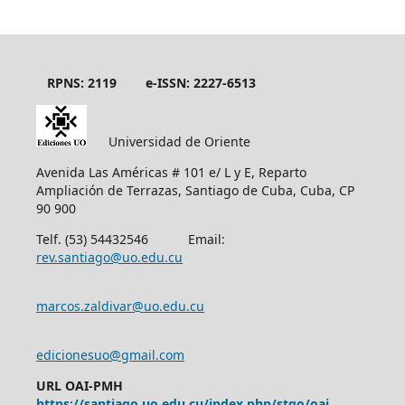
RPNS: 2119
e-ISSN: 2227-6513
Universidad de Oriente
Avenida Las Américas # 101 e/ L y E, Reparto
Ampliación de Terrazas, Santiago de Cuba, Cuba, CP
90 900
Telf. (53) 54432546 Email:
rev.santiago@uo.edu.cu
marcos.zaldivar@uo.edu.cu
edicionesuo@gmail.com
URL OAI-PMH
https://santiago.uo.edu.cu/index.php/stgo/oai