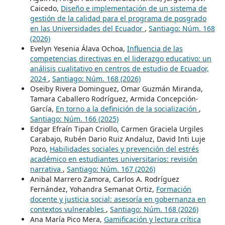
Caicedo,
Diseño e implementación de un sistema de
gestión de la calidad para el programa de posgrado
en las Universidades del Ecuador
,
Santiago: Núm. 168
(2026)
Evelyn Yesenia Álava Ochoa,
Influencia de las
competencias directivas en el liderazgo educativo: un
análisis cualitativo en centros de estudio de Ecuador,
2024
,
Santiago: Núm. 168 (2026)
Oseiby Rivera Dominguez, Omar Guzmán Miranda,
Tamara Caballero Rodríguez, Armida Concepción-
García,
En torno a la definición de la socialización
,
Santiago: Núm. 166 (2025)
Edgar Efraín Tipan Criollo, Carmen Graciela Urgiles
Carabajo, Rubén Dario Ruiz Andaluz, David Inti Luje
Pozo,
Habilidades sociales y prevención del estrés
académico en estudiantes universitarios: revisión
narrativa
,
Santiago: Núm. 167 (2026)
Anibal Marrero Zamora, Carlos A. Rodríguez
Fernández, Yohandra Semanat Ortiz,
Formación
docente y justicia social: asesoría en gobernanza en
contextos vulnerables
,
Santiago: Núm. 168 (2026)
Ana María Pico Mera,
Gamificación y lectura crítica