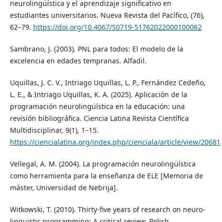
neurolingüística y el aprendizaje significativo en
estudiantes universitarios. Nueva Revista del Pacífico, (76),
62–79.
https://doi.org/10.4067/S0719-51762022000100062
Sambrano, J. (2003). PNL para todos: El modelo de la
excelencia en edades tempranas. Alfadil.
Uquillas, J. C. V., Intriago Uquillas, L. P., Fernández Cedeño,
L. E., & Intriago Uquillas, K. A. (2025). Aplicación de la
programación neurolingüística en la educación: una
revisión bibliográfica. Ciencia Latina Revista Científica
Multidisciplinar, 9(1), 1–15.
https://ciencialatina.org/index.php/cienciala/article/view/20681
Vellegal, A. M. (2004). La programación neurolingüística
como herramienta para la enseñanza de ELE [Memoria de
máster, Universidad de Nebrija].
Witkowski, T. (2010). Thirty-five years of research on neuro-
linguistic programming: A critical review. Polish