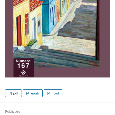
pdf
epub
html
Publicado