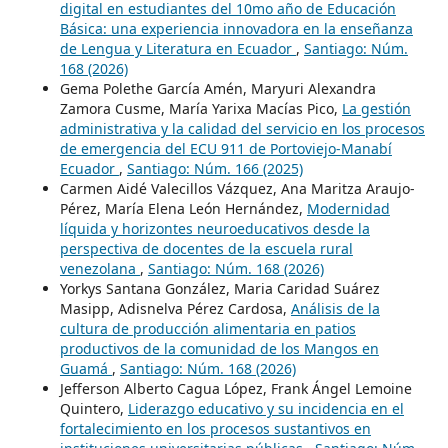
digital en estudiantes del 10mo año de Educación
Básica: una experiencia innovadora en la enseñanza
de Lengua y Literatura en Ecuador
,
Santiago: Núm.
168 (2026)
Gema Polethe García Amén, Maryuri Alexandra
Zamora Cusme, María Yarixa Macías Pico,
La gestión
administrativa y la calidad del servicio en los procesos
de emergencia del ECU 911 de Portoviejo-Manabí
Ecuador
,
Santiago: Núm. 166 (2025)
Carmen Aidé Valecillos Vázquez, Ana Maritza Araujo-
Pérez, María Elena León Hernández,
Modernidad
líquida y horizontes neuroeducativos desde la
perspectiva de docentes de la escuela rural
venezolana
,
Santiago: Núm. 168 (2026)
Yorkys Santana González, Maria Caridad Suárez
Masipp, Adisnelva Pérez Cardosa,
Análisis de la
cultura de producción alimentaria en patios
productivos de la comunidad de los Mangos en
Guamá
,
Santiago: Núm. 168 (2026)
Jefferson Alberto Cagua López, Frank Ángel Lemoine
Quintero,
Liderazgo educativo y su incidencia en el
fortalecimiento en los procesos sustantivos en