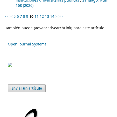
instituciones universitarias públicas
,
Santiago: Núm.
168 (2026)
<<
<
5
6
7
8
9
10
11
12
13
14
>
>>
También puede {advancedSearchLink} para este artículo.
Open Journal Systems
Enviar un artículo