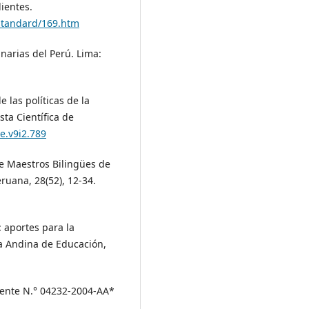
ientes.
/standard/169.htm
inarias del Perú. Lima:
 las políticas de la
sta Científica de
ce.v9i2.789
de Maestros Bilingües de
uana, 28(52), 12-34.
 aportes para la
ta Andina de Educación,
diente N.° 04232-2004-AA*