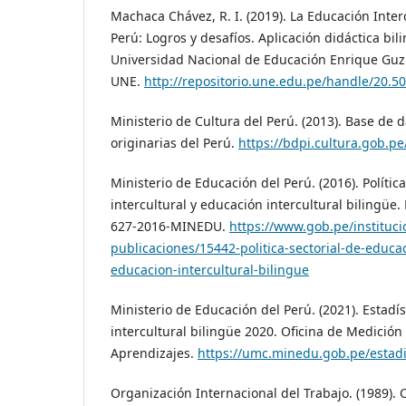
Machaca Chávez, R. I. (2019). La Educación Interc
Perú: Logros y desafíos. Aplicación didáctica bil
Universidad Nacional de Educación Enrique Guzm
UNE.
http://repositorio.une.edu.pe/handle/20.5
Ministerio de Cultura del Perú. (2013). Base de 
originarias del Perú.
https://bdpi.cultura.gob.pe
Ministerio de Educación del Perú. (2016). Polític
intercultural y educación intercultural bilingüe.
627-2016-MINEDU.
https://www.gob.pe/instituc
publicaciones/15442-politica-sectorial-de-educac
educacion-intercultural-bilingue
Ministerio de Educación del Perú. (2021). Estadí
intercultural bilingüe 2020. Oficina de Medición 
Aprendizajes.
https://umc.minedu.gob.pe/estadi
Organización Internacional del Trabajo. (1989).