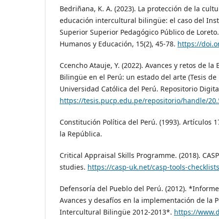
Bedriñana, K. A. (2023). La protección de la cultu
educación intercultural bilingüe: el caso del Ins
Superior Superior Pedagógico Público de Loreto
Humanos y Educación, 15(2), 45-78.
https://doi.
Ccencho Atauje, Y. (2022). Avances y retos de la 
Bilingüe en el Perú: un estado del arte (Tesis de 
Universidad Católica del Perú. Repositorio Digita
https://tesis.pucp.edu.pe/repositorio/handle/2
Constitución Política del Perú. (1993). Artículos 
la República.
Critical Appraisal Skills Programme. (2018). CASP
studies.
https://casp-uk.net/casp-tools-checklists
Defensoría del Pueblo del Perú. (2012). *Informe
Avances y desafíos en la implementación de la P
Intercultural Bilingüe 2012-2013*.
https://www.