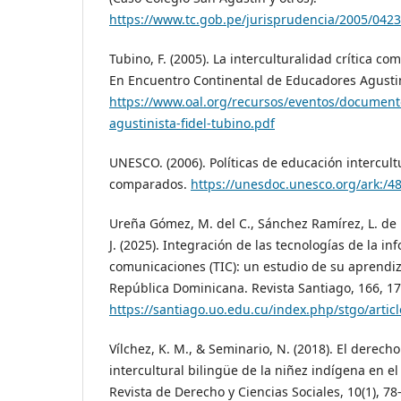
https://www.tc.gob.pe/jurisprudencia/2005/042
Tubino, F. (2005). La interculturalidad crítica com
En Encuentro Continental de Educadores Agusti
https://www.oal.org/recursos/eventos/document
agustinista-fidel-tubino.pdf
UNESCO. (2006). Políticas de educación intercult
comparados.
https://unesdoc.unesco.org/ark:/
Ureña Gómez, M. del C., Sánchez Ramírez, L. de l
J. (2025). Integración de las tecnologías de la in
comunicaciones (TIC): un estudio de su aprendi
República Dominicana. Revista Santiago, 166, 1
https://santiago.uo.edu.cu/index.php/stgo/artic
Vílchez, K. M., & Seminario, N. (2018). El derech
intercultural bilingüe de la niñez indígena en el
Revista de Derecho y Ciencias Sociales, 10(1), 78