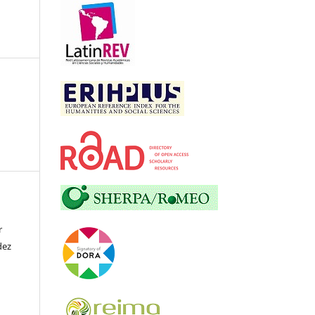
r
dez