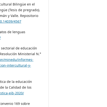
ultural Bilingüe en el
ingüe (Tesis de pregrado).
án y Valle. Repositorio
00.14039/4567
datos de lenguas
/
a sectorial de educación
 Resolución Ministerial N.°
ion/minedu/informes-
ion-intercultural-y-
stica de la educación
de la Calidad de los
stica-eib-2020/
 Convenio 169 sobre