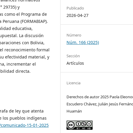
.° 29735) y
Publicado
vas como el Programa de
2026-04-27
ía Peruana (FORMABIAP).
lidad educativa,
Número
upuestal. La discusión
Núm. 166 (2025)
paraciones con Bolivia,
 el reconocimiento formal
Sección
 efectividad material, y
Artículos
na, incrementar el
bilidad directa.
Licencia
Derechos de autor 2025 Paola Eleono
Escudero Chávez, Julián Jesús Fernán
rafa de ley que atenta
Huamán
e los pueblos indígenas
e/comunicado-15-01-2025