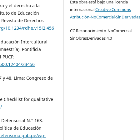
Esta obra está bajo una licencia
ra y el derecho a la
internacional
Creative Commons
tituto de Educación
Atribución-NoComercial-SinDerivadas
. Revista de Derechos
org/10.1234/rdhe.v15i2.456
CC Reconocimiento-NoComercial-
SinObrasDerivadas 4.0
Educación Intercultural
maestría). Pontificia
l PUCP.
0.500.12404/23456
17 y 48. Lima: Congreso de
e Checklist for qualitative
/
 Defensorial N.° 163:
olítica de Educación
defensoria.gob.pe/wp-