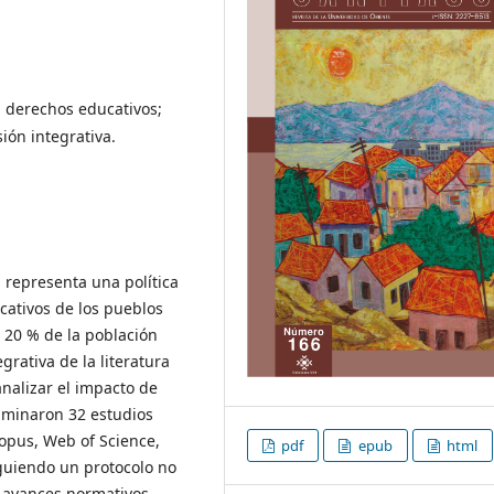
; derechos educativos;
sión integrativa.
ú representa una política
cativos de los pueblos
 20 % de la población
grativa de la literatura
analizar el impacto de
xaminaron 32 estudios
opus, Web of Science,
pdf
epub
html
siguiendo un protocolo no
n avances normativos