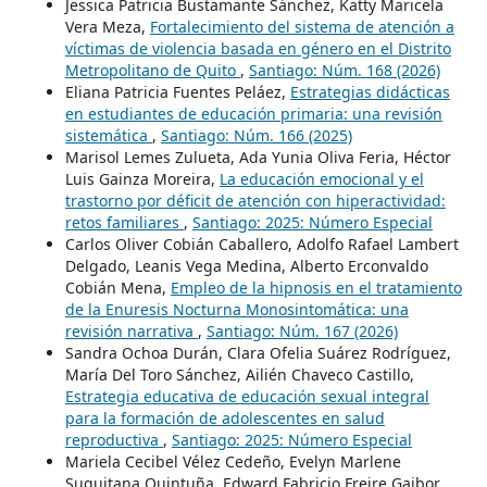
Jessica Patricia Bustamante Sánchez, Katty Maricela
Vera Meza,
Fortalecimiento del sistema de atención a
víctimas de violencia basada en género en el Distrito
Metropolitano de Quito
,
Santiago: Núm. 168 (2026)
Eliana Patricia Fuentes Peláez,
Estrategias didácticas
en estudiantes de educación primaria: una revisión
sistemática
,
Santiago: Núm. 166 (2025)
Marisol Lemes Zulueta, Ada Yunia Oliva Feria, Héctor
Luis Gainza Moreira,
La educación emocional y el
trastorno por déficit de atención con hiperactividad:
retos familiares
,
Santiago: 2025: Número Especial
Carlos Oliver Cobián Caballero, Adolfo Rafael Lambert
Delgado, Leanis Vega Medina, Alberto Erconvaldo
Cobián Mena,
Empleo de la hipnosis en el tratamiento
de la Enuresis Nocturna Monosintomática: una
revisión narrativa
,
Santiago: Núm. 167 (2026)
Sandra Ochoa Durán, Clara Ofelia Suárez Rodríguez,
María Del Toro Sánchez, Ailién Chaveco Castillo,
Estrategia educativa de educación sexual integral
para la formación de adolescentes en salud
reproductiva
,
Santiago: 2025: Número Especial
Mariela Cecibel Vélez Cedeño, Evelyn Marlene
Suquitana Quintuña, Edward Fabricio Freire Gaibor,