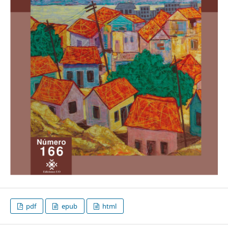
pdf
epub
html