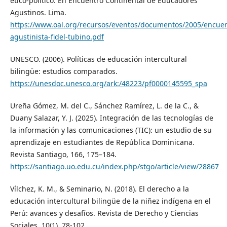
ético-político. En Encuentro Continental de Educadores
Agustinos. Lima.
https://www.oal.org/recursos/eventos/documentos/2005/encuen
agustinista-fidel-tubino.pdf
UNESCO. (2006). Políticas de educación intercultural
bilingüe: estudios comparados.
https://unesdoc.unesco.org/ark:/48223/pf0000145595_spa
Ureña Gómez, M. del C., Sánchez Ramírez, L. de la C., &
Duany Salazar, Y. J. (2025). Integración de las tecnologías de
la información y las comunicaciones (TIC): un estudio de su
aprendizaje en estudiantes de República Dominicana.
Revista Santiago, 166, 175–184.
https://santiago.uo.edu.cu/index.php/stgo/article/view/28867
Vílchez, K. M., & Seminario, N. (2018). El derecho a la
educación intercultural bilingüe de la niñez indígena en el
Perú: avances y desafíos. Revista de Derecho y Ciencias
Sociales, 10(1), 78-102.