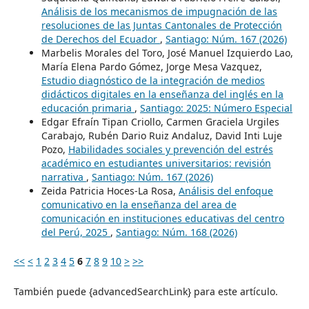
Análisis de los mecanismos de impugnación de las
resoluciones de las Juntas Cantonales de Protección
de Derechos del Ecuador
,
Santiago: Núm. 167 (2026)
Marbelis Morales del Toro, José Manuel Izquierdo Lao,
María Elena Pardo Gómez, Jorge Mesa Vazquez,
Estudio diagnóstico de la integración de medios
didácticos digitales en la enseñanza del inglés en la
educación primaria
,
Santiago: 2025: Número Especial
Edgar Efraín Tipan Criollo, Carmen Graciela Urgiles
Carabajo, Rubén Dario Ruiz Andaluz, David Inti Luje
Pozo,
Habilidades sociales y prevención del estrés
académico en estudiantes universitarios: revisión
narrativa
,
Santiago: Núm. 167 (2026)
Zeida Patricia Hoces-La Rosa,
Análisis del enfoque
comunicativo en la enseñanza del area de
comunicación en instituciones educativas del centro
del Perú, 2025
,
Santiago: Núm. 168 (2026)
<<
<
1
2
3
4
5
6
7
8
9
10
>
>>
También puede {advancedSearchLink} para este artículo.