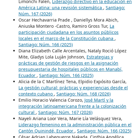
Limonchi Falen,
Liderazgo directivo en la educación en
América Latina: una revisión sistemática
,
Santiago:
Núm. 167 (2026)
Oscar Hechavarria Prade , Daniellys Mora Abich,
Aniuska Montero -Castro, Ramiro Gross Tur,
La
participación ciudadana en los asuntos públicos
locales en el marco de la Constitución cubana
,
Santiago: Núm. 166 (2025)
Diana Elizabeth Calle Arcentales, Nataly Roció López
Mite, Gladys Lola Luján Johnson,
Estrategias y
prácticas de gestión de riesgos en la asignación
presupuestaria de hospitales públicos en Manabí,
Ecuador
,
Santiago: Núm. 166 (2025)
Alicia de la C Martínez Tena, Elpidio Expósito García,
La gestión cultural: prácticas y experiencias desde el
contexto cubano
,
Santiago: Núm. 168 (2026)
Emilio Horacio Valencia Corozo,
José Martí y la
integración latinoamericana frente a la colonización
cultural
,
Santiago: Núm. 167 (2026)
Nayeli Ariana Loor Vera, Marie Lía Velásquez Vera,
Liderazgo femenino en la administración pública en el
Cantón Quinindé, Ecuador
,
Santiago: Núm. 166 (2025)
César Adrian Labeguerre Nakada, Cinthia Angélica