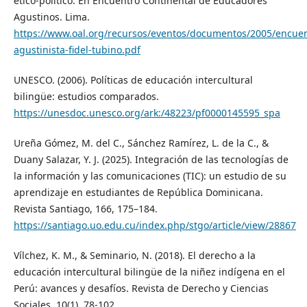
ético-político. En Encuentro Continental de Educadores
Agustinos. Lima.
https://www.oal.org/recursos/eventos/documentos/2005/encuen
agustinista-fidel-tubino.pdf
UNESCO. (2006). Políticas de educación intercultural
bilingüe: estudios comparados.
https://unesdoc.unesco.org/ark:/48223/pf0000145595_spa
Ureña Gómez, M. del C., Sánchez Ramírez, L. de la C., &
Duany Salazar, Y. J. (2025). Integración de las tecnologías de
la información y las comunicaciones (TIC): un estudio de su
aprendizaje en estudiantes de República Dominicana.
Revista Santiago, 166, 175–184.
https://santiago.uo.edu.cu/index.php/stgo/article/view/28867
Vílchez, K. M., & Seminario, N. (2018). El derecho a la
educación intercultural bilingüe de la niñez indígena en el
Perú: avances y desafíos. Revista de Derecho y Ciencias
Sociales, 10(1), 78-102.