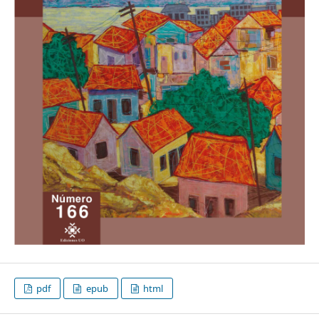
pdf
epub
html