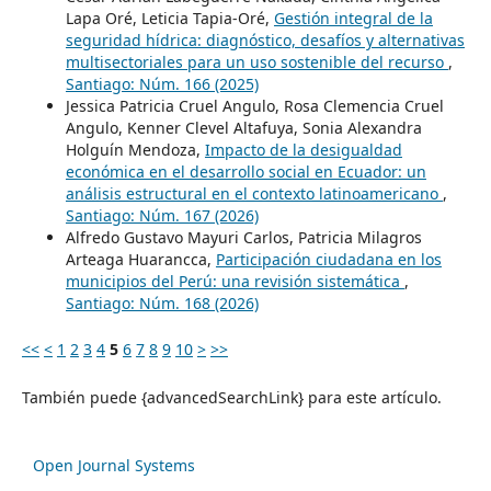
Lapa Oré, Leticia Tapia-Oré,
Gestión integral de la
seguridad hídrica: diagnóstico, desafíos y alternativas
multisectoriales para un uso sostenible del recurso
,
Santiago: Núm. 166 (2025)
Jessica Patricia Cruel Angulo, Rosa Clemencia Cruel
Angulo, Kenner Clevel Altafuya, Sonia Alexandra
Holguín Mendoza,
Impacto de la desigualdad
económica en el desarrollo social en Ecuador: un
análisis estructural en el contexto latinoamericano
,
Santiago: Núm. 167 (2026)
Alfredo Gustavo Mayuri Carlos, Patricia Milagros
Arteaga Huarancca,
Participación ciudadana en los
municipios del Perú: una revisión sistemática
,
Santiago: Núm. 168 (2026)
<<
<
1
2
3
4
5
6
7
8
9
10
>
>>
También puede {advancedSearchLink} para este artículo.
Open Journal Systems