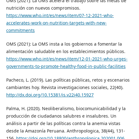
OMS (2021): La OMS acelera el trabajo sobre las metas de
nutrición con nuevos compromisos.
https://www.who.int/es/news/item/07-12-2021-who-
accelerates-work-on-nutrition-targets-with-new-
commitments
OMS (2021): La OMS insta a los gobiernos a fomentar la
alimentación saludable en los establecimientos públicos.
https://www.who.int/es/news/item/12-01-2021-who-urges-
governments-to-promote-healthy-food-in-public-facilities
Pacheco, L. (2019). Las políticas públicas, retos y escenarios
cambiantes hoy. Revista investigaciones sociales, 22(40).
http://dx.doi.org/10.15381/is.v22i40.15927
Palma, H. (2020). Neoliberalismo, biocomunicabilidad y la
producción de ciudadanos salubres e insalubres. Un
análisis a partir de las políticas contra la anemia vistas
desde la Amazonía Peruana. Anthropologica, 38(44), 131-
156.
https://doi.org/10.18800/anthropologica.202001.006