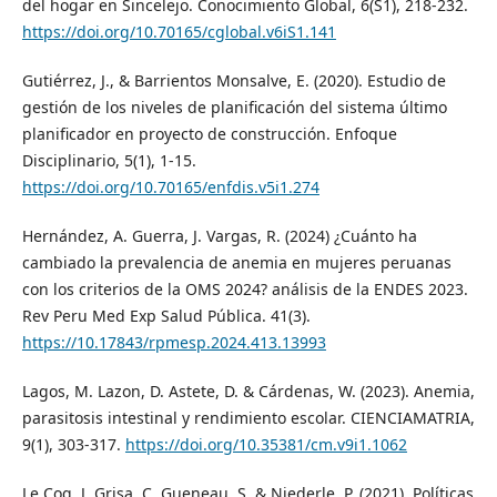
del hogar en Sincelejo. Conocimiento Global, 6(S1), 218-232.
https://doi.org/10.70165/cglobal.v6iS1.141
Gutiérrez, J., & Barrientos Monsalve, E. (2020). Estudio de
gestión de los niveles de planificación del sistema último
planificador en proyecto de construcción. Enfoque
Disciplinario, 5(1), 1-15.
https://doi.org/10.70165/enfdis.v5i1.274
Hernández, A. Guerra, J. Vargas, R. (2024) ¿Cuánto ha
cambiado la prevalencia de anemia en mujeres peruanas
con los criterios de la OMS 2024? análisis de la ENDES 2023.
Rev Peru Med Exp Salud Pública. 41(3).
https://10.17843/rpmesp.2024.413.13993
Lagos, M. Lazon, D. Astete, D. & Cárdenas, W. (2023). Anemia,
parasitosis intestinal y rendimiento escolar. CIENCIAMATRIA,
9(1), 303-317.
https://doi.org/10.35381/cm.v9i1.1062
Le Coq, J. Grisa, C. Gueneau, S. & Niederle, P. (2021). Políticas