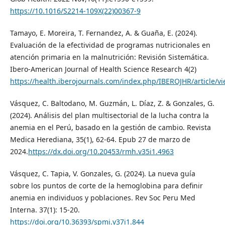
https://10.1016/S2214-109X(22)00367-9
Tamayo, E. Moreira, T. Fernandez, A. & Guaña, E. (2024).
Evaluación de la efectividad de programas nutricionales en
atención primaria en la malnutrición: Revisión Sistemática.
Ibero-American Journal of Health Science Research 4(2)
https://health.iberojournals.com/index.php/IBEROJHR/article/v
Vásquez, C. Baltodano, M. Guzmán, L. Díaz, Z. & Gonzales, G.
(2024). Análisis del plan multisectorial de la lucha contra la
anemia en el Perú, basado en la gestión de cambio. Revista
Medica Herediana, 35(1), 62-64. Epub 27 de marzo de
2024.
https://dx.doi.org/10.20453/rmh.v35i1.4963
Vásquez, C. Tapia, V. Gonzales, G. (2024). La nueva guía
sobre los puntos de corte de la hemoglobina para definir
anemia en individuos y poblaciones. Rev Soc Peru Med
Interna. 37(1): 15-20.
https://doi.org/10.36393/spmi.v37i1.844