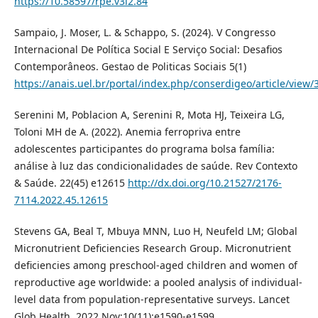
https://10.58597/rpe.v3i2.84
Sampaio, J. Moser, L. & Schappo, S. (2024). V Congresso
Internacional De Política Social E Serviço Social: Desafios
Contemporâneos. Gestao de Politicas Sociais 5(1)
https://anais.uel.br/portal/index.php/conserdigeo/article/view/
Serenini M, Poblacion A, Serenini R, Mota HJ, Teixeira LG,
Toloni MH de A. (2022). Anemia ferropriva entre
adolescentes participantes do programa bolsa família:
análise à luz das condicionalidades de saúde. Rev Contexto
& Saúde. 22(45) e12615
http://dx.doi.org/10.21527/2176-
7114.2022.45.12615
Stevens GA, Beal T, Mbuya MNN, Luo H, Neufeld LM; Global
Micronutrient Deficiencies Research Group. Micronutrient
deficiencies among preschool-aged children and women of
reproductive age worldwide: a pooled analysis of individual-
level data from population-representative surveys. Lancet
Glob Health. 2022 Nov;10(11):e1590-e1599.