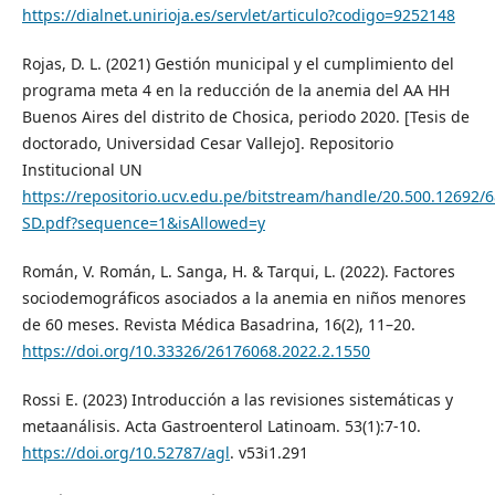
https://dialnet.unirioja.es/servlet/articulo?codigo=9252148
Rojas, D. L. (2021) Gestión municipal y el cumplimiento del
programa meta 4 en la reducción de la anemia del AA HH
Buenos Aires del distrito de Chosica, periodo 2020. [Tesis de
doctorado, Universidad Cesar Vallejo]. Repositorio
Institucional UN
https://repositorio.ucv.edu.pe/bitstream/handle/20.500.12692/
SD.pdf?sequence=1&isAllowed=y
Román, V. Román, L. Sanga, H. & Tarqui, L. (2022). Factores
sociodemográficos asociados a la anemia en niños menores
de 60 meses. Revista Médica Basadrina, 16(2), 11–20.
https://doi.org/10.33326/26176068.2022.2.1550
Rossi E. (2023) Introducción a las revisiones sistemáticas y
metaanálisis. Acta Gastroenterol Latinoam. 53(1):7-10.
https://doi.org/10.52787/agl
. v53i1.291