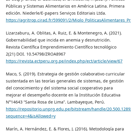
Públicas y Sistemas Alimentarios en América Latina. Primera
edición. Niederle/E-papers Serviços Editoriais Ltda.
https://agritrop.cirad.fr/599091/2/Miolo_PoliticasAlimentares_P
Lizarzaburu, A. Oblitas, A. Ruiz, E. & Montenegro, A. (2021).
Gobernabilidad que incida en anemia y desnutrición.
Revista Científica Emprendimiento Científico tecnológico
2(21) DOI. 10.54798/ZROA8967
https://revista.ectperu.org.pe/index.php/ect/article/view/67
Maco, S. (2019). Estrategia de gestión colaborativo curricular
sustentada en las teorías generales de sistemas, de gestión
del conocimiento y del sistema social cooperativo para
mejorar el desempeño docente en la Institución Educativa
N°14643 “Santa Rosa de Lima”. Lambayeque, Perú.
https://repositorio.unprg.edu.pe/bitstream/handle/20.500.128
sequence=4&isAllowed=y
Marín, A. Hernández, E. & Flores, J. (2016). Metodología para