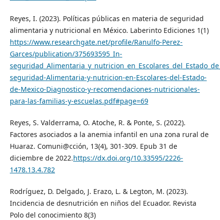
Reyes, I. (2023). Políticas públicas en materia de seguridad
alimentaria y nutricional en México. Laberinto Ediciones 1(1)
https://www.researchgate.net/profile/Ranulfo-Perez-
Garces/publication/375693595_In-
seguridad_Alimentaria_y_nutricion_en_Escolares_del_Estado_d
seguridad-Alimentaria-y-nutricion-en-Escolares-del-Estado-
de-Mexico-Diagnostico-y-recomendaciones-nutricionales-
para-las-familias-y-escuelas.pdf#page=69
Reyes, S. Valderrama, O. Atoche, R. & Ponte, S. (2022).
Factores asociados a la anemia infantil en una zona rural de
Huaraz. Comuni@cción, 13(4), 301-309. Epub 31 de
diciembre de 2022.
https://dx.doi.org/10.33595/2226-
1478.13.4.782
Rodríguez, D. Delgado, J. Erazo, L. & Legton, M. (2023).
Incidencia de desnutrición en niños del Ecuador. Revista
Polo del conocimiento 8(3)