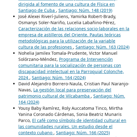
dirigida al fomento de una cultura de Física en
Santiago de Cuba
,
Santiago: Núm. 148 (2019)
José Alexei Riverí-Juliens, Yamirka Robert-Brady,
Osmanys Soler-Nariño, Lucelia Labañino-Pérez,
Caracterización de las relaciones socio-laborales en la
empresa de astilleros del Oriente. Pautas teóricas
metodológicas para la utilización de la variable
cultura de las profesiones
,
Santiago: Núm. 163 (2024)
Nohelia Jamilex Tomala-Prudente, Victor Manuel
Solórzano-Méndez,
Programa de Intervención
comunitaria para la socialización de personas con
discapacidad intelectual en la Parroquial Colonche,
2024
,
Santiago: Núm. 164 (2024)
David Alejandro Borrero-Naula, Cristian Paul Naranjo-
Navas,
La gestión local para preservación del
patrimonio cultural de Vilcabamba
,
Santiago: Núm.
164 (2024)
Yousy Baby Ramírez, Roly Auccatoma Tinco, Mirtha
Yanina Coronado Cárdenas, Sonia Beatriz Munaris
Parco,
El café como símbolo de identidad cultural en
las comunidades rurales. Un estudio desde el
contexto cubano
,
Santiago: Núm. 166 (2025)