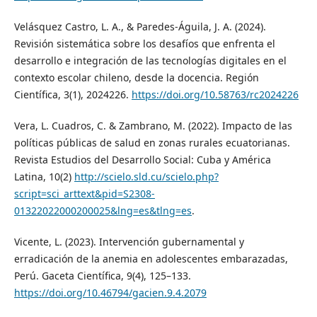
Velásquez Castro, L. A., & Paredes-Águila, J. A. (2024).
Revisión sistemática sobre los desafíos que enfrenta el
desarrollo e integración de las tecnologías digitales en el
contexto escolar chileno, desde la docencia. Región
Científica, 3(1), 2024226.
https://doi.org/10.58763/rc2024226
Vera, L. Cuadros, C. & Zambrano, M. (2022). Impacto de las
políticas públicas de salud en zonas rurales ecuatorianas.
Revista Estudios del Desarrollo Social: Cuba y América
Latina, 10(2)
http://scielo.sld.cu/scielo.php?
script=sci_arttext&pid=S2308-
01322022000200025&lng=es&tlng=es
.
Vicente, L. (2023). Intervención gubernamental y
erradicación de la anemia en adolescentes embarazadas,
Perú. Gaceta Científica, 9(4), 125–133.
https://doi.org/10.46794/gacien.9.4.2079