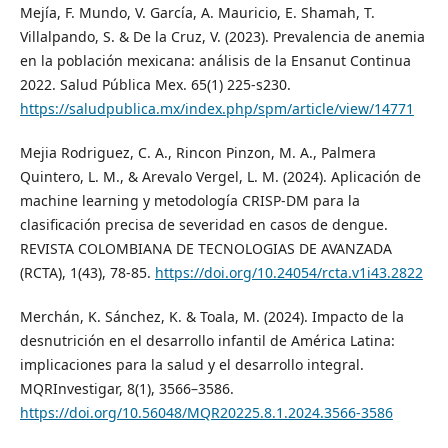
Mejía, F. Mundo, V. García, A. Mauricio, E. Shamah, T.
Villalpando, S. & De la Cruz, V. (2023). Prevalencia de anemia
en la población mexicana: análisis de la Ensanut Continua
2022. Salud Pública Mex. 65(1) 225-s230.
https://saludpublica.mx/index.php/spm/article/view/14771
Mejia Rodriguez, C. A., Rincon Pinzon, M. A., Palmera
Quintero, L. M., & Arevalo Vergel, L. M. (2024). Aplicación de
machine learning y metodología CRISP-DM para la
clasificación precisa de severidad en casos de dengue.
REVISTA COLOMBIANA DE TECNOLOGIAS DE AVANZADA
(RCTA), 1(43), 78-85.
https://doi.org/10.24054/rcta.v1i43.2822
Merchán, K. Sánchez, K. & Toala, M. (2024). Impacto de la
desnutrición en el desarrollo infantil de América Latina:
implicaciones para la salud y el desarrollo integral.
MQRInvestigar, 8(1), 3566–3586.
https://doi.org/10.56048/MQR20225.8.1.2024.3566-3586