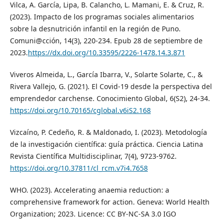
Vilca, A. García, Lipa, B. Calancho, L. Mamani, E. & Cruz, R.
(2023). Impacto de los programas sociales alimentarios
sobre la desnutrición infantil en la región de Puno.
Comuni@cción, 14(3), 220-234. Epub 28 de septiembre de
2023.
https://dx.doi.org/10.33595/2226-1478.14.3.871
Viveros Almeida, L., García Ibarra, V., Solarte Solarte, C., &
Rivera Vallejo, G. (2021). El Covid-19 desde la perspectiva del
emprendedor carchense. Conocimiento Global, 6(S2), 24-34.
https://doi.org/10.70165/cglobal.v6iS2.168
Vizcaíno, P. Cedeño, R. & Maldonado, I. (2023). Metodología
de la investigación científica: guía práctica. Ciencia Latina
Revista Científica Multidisciplinar, 7(4), 9723-9762.
https://doi.org/10.37811/cl_rcm.v7i4.7658
WHO. (2023). Accelerating anaemia reduction: a
comprehensive framework for action. Geneva: World Health
Organization; 2023. Licence: CC BY-NC-SA 3.0 IGO