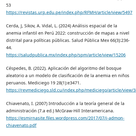
53
https://revistas.urp.edu.pe/index.php/RFMH/article/view/5497
Cerda, J, Sikov, A. Vidal, L. (2024) Análisis espacial de la
anemia infantil en Perú 2022: construcción de mapas a nivel
distrital para políticas públicas. Salud Pública Mex 66(3):236-
44.
https://saludpublica.mx/index.php/spm/article/view/15206
Céspedes, B. (2022). Aplicación del algoritmo del bosque
aleatorio a un modelo de clasificación de la anemia en niños
peruanos. Mediciego 19 28(1):e3471.
https://revmediciego.sld.cu/index.php/mediciego/article/view/
Chiavenato, I. (2007) Introducción a la teoría general de la
administración (7.a ed.) McGraw-Hill Interamericana.
https://esmirnasite.files.wordpress.com/2017/07/i-admon-
chiavenato.pdf