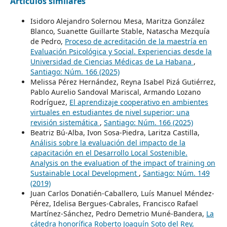
Artículos similares
Isidoro Alejandro Solernou Mesa, Maritza González
Blanco, Suanette Guillarte Stable, Natascha Mezquía
de Pedro,
Proceso de acreditación de la maestría en
Evaluación Psicológica y Social. Experiencias desde la
Universidad de Ciencias Médicas de La Habana
,
Santiago: Núm. 166 (2025)
Melissa Pérez Hernández, Reyna Isabel Pizá Gutiérrez,
Pablo Aurelio Sandoval Mariscal, Armando Lozano
Rodríguez,
El aprendizaje cooperativo en ambientes
virtuales en estudiantes de nivel superior: una
revisión sistemática
,
Santiago: Núm. 166 (2025)
Beatriz Bú-Alba, Ivon Sosa-Piedra, Laritza Castilla,
Análisis sobre la evaluación del impacto de la
capacitación en el Desarrollo Local Sostenible.
Analysis on the evaluation of the impact of training on
Sustainable Local Development
,
Santiago: Núm. 149
(2019)
Juan Carlos Donatién-Caballero, Luís Manuel Méndez-
Pérez, Idelisa Bergues-Cabrales, Francisco Rafael
Martínez-Sánchez, Pedro Demetrio Muné-Bandera,
La
cátedra honorífica Roberto Joaquín Soto del Rey,