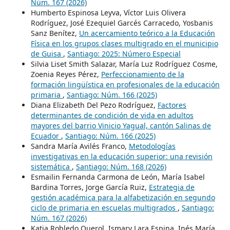
Núm. 167 (2026)
Humberto Espinosa Leyva, Víctor Luis Olivera
Rodríguez, José Ezequiel Garcés Carracedo, Yosbanis
Sanz Benítez,
Un acercamiento teórico a la Educación
Física en los grupos clases multigrado en el municipio
de Guisa
,
Santiago: 2025: Número Especial
Silvia Liset Smith Salazar, María Luz Rodríguez Cosme,
Zoenia Reyes Pérez,
Perfeccionamiento de la
formación lingüística en profesionales de la educación
primaria
,
Santiago: Núm. 166 (2025)
Diana Elizabeth Del Pezo Rodríguez,
Factores
determinantes de condición de vida en adultos
mayores del barrio Vinicio Yagual, cantón Salinas de
Ecuador
,
Santiago: Núm. 166 (2025)
Sandra María Avilés Franco,
Metodologías
investigativas en la educación superior: una revisión
sistemática
,
Santiago: Núm. 168 (2026)
Esmailin Fernanda Carmona de León, María Isabel
Bardina Torres, Jorge García Ruiz,
Estrategia de
gestión académica para la alfabetización en segundo
ciclo de primaria en escuelas multigrados
,
Santiago:
Núm. 167 (2026)
Katia Robledo Querol, Ismary Lara Espina, Inés María