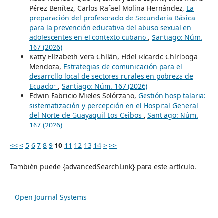
Pérez Benítez, Carlos Rafael Molina Hernández,
La
preparación del profesorado de Secundaria Básica
para la prevención educativa del abuso sexual en
adolescentes en el contexto cubano
,
Santiago: Núm.
167 (2026)
Katty Elizabeth Vera Chilán, Fidel Ricardo Chiriboga
Mendoza,
Estrategias de comunicación para el
desarrollo local de sectores rurales en pobreza de
Ecuador
,
Santiago: Núm. 167 (2026)
Edwin Fabricio Mieles Solórzano,
Gestión hospitalaria:
sistematización y percepción en el Hospital General
del Norte de Guayaquil Los Ceibos
,
Santiago: Núm.
167 (2026)
<<
<
5
6
7
8
9
10
11
12
13
14
>
>>
También puede {advancedSearchLink} para este artículo.
Open Journal Systems