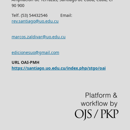
90 900
Telf. (53) 54432546 Email:
rev.santiago@uo.edu.cu
marcos.zaldivar@uo.edu.cu
edicionesuo@gmail.com
URL OAI-PMH
https://santiago.uo.edu.cu/index.php/stgo/oai