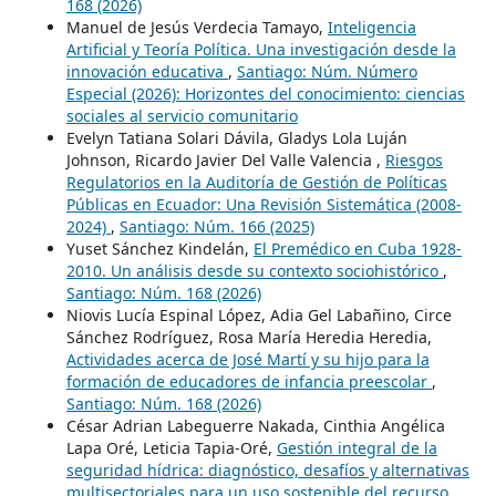
168 (2026)
Manuel de Jesús Verdecia Tamayo,
Inteligencia
Artificial y Teoría Política. Una investigación desde la
innovación educativa
,
Santiago: Núm. Número
Especial (2026): Horizontes del conocimiento: ciencias
sociales al servicio comunitario
Evelyn Tatiana Solari Dávila, Gladys Lola Luján
Johnson, Ricardo Javier Del Valle Valencia ,
Riesgos
Regulatorios en la Auditoría de Gestión de Políticas
Públicas en Ecuador: Una Revisión Sistemática (2008-
2024)
,
Santiago: Núm. 166 (2025)
Yuset Sánchez Kindelán,
El Premédico en Cuba 1928-
2010. Un análisis desde su contexto sociohistórico
,
Santiago: Núm. 168 (2026)
Niovis Lucía Espinal López, Adia Gel Labañino, Circe
Sánchez Rodríguez, Rosa María Heredia Heredia,
Actividades acerca de José Martí y su hijo para la
formación de educadores de infancia preescolar
,
Santiago: Núm. 168 (2026)
César Adrian Labeguerre Nakada, Cinthia Angélica
Lapa Oré, Leticia Tapia-Oré,
Gestión integral de la
seguridad hídrica: diagnóstico, desafíos y alternativas
multisectoriales para un uso sostenible del recurso
,