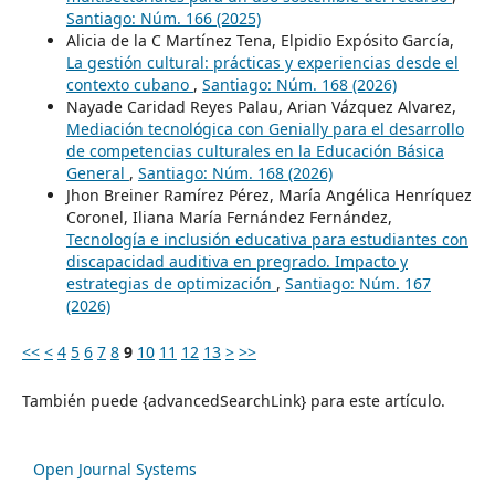
Santiago: Núm. 166 (2025)
Alicia de la C Martínez Tena, Elpidio Expósito García,
La gestión cultural: prácticas y experiencias desde el
contexto cubano
,
Santiago: Núm. 168 (2026)
Nayade Caridad Reyes Palau, Arian Vázquez Alvarez,
Mediación tecnológica con Genially para el desarrollo
de competencias culturales en la Educación Básica
General
,
Santiago: Núm. 168 (2026)
Jhon Breiner Ramírez Pérez, María Angélica Henríquez
Coronel, Iliana María Fernández Fernández,
Tecnología e inclusión educativa para estudiantes con
discapacidad auditiva en pregrado. Impacto y
estrategias de optimización
,
Santiago: Núm. 167
(2026)
<<
<
4
5
6
7
8
9
10
11
12
13
>
>>
También puede {advancedSearchLink} para este artículo.
Open Journal Systems