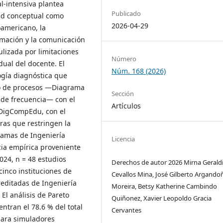
al-intensiva plantea
Publicado
dad conceptual como
2026-04-29
oamericano, la
ormación y la comunicación
ulizada por limitaciones
Número
dual del docente. El
Núm. 168 (2026)
ogía diagnóstica que
ico de procesos —Diagrama
Sección
 de frecuencia— con el
Artículos
 DigCompEdu, con el
ras que restringen la
ramas de Ingeniería
Licencia
cia empírica proveniente
024, n = 48 estudios
Derechos de autor 2026 Mirna Gerald
cinco instituciones de
Cevallos Mina, José Gilberto Argando
reditadas de Ingeniería
Moreira, Betsy Katherine Cambindo
El análisis de Pareto
Quiñonez, Xavier Leopoldo Gracia
ntran el 78.6 % del total
Cervantes
para simuladores