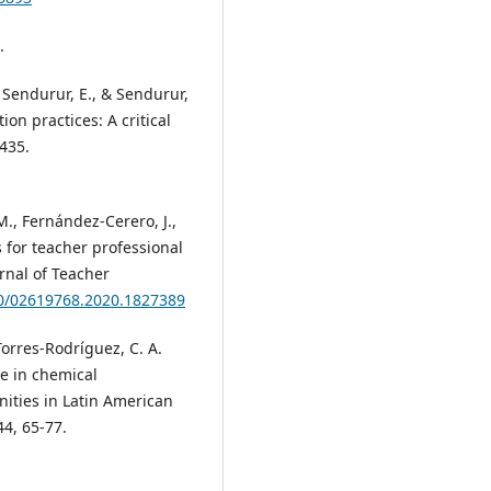
.
., Sendurur, E., & Sendurur,
ion practices: A critical
435.
., Fernández-Cerero, J.,
s for teacher professional
rnal of Teacher
80/02619768.2020.1827389
Torres-Rodríguez, C. A.
re in chemical
ities in Latin American
44, 65-77.