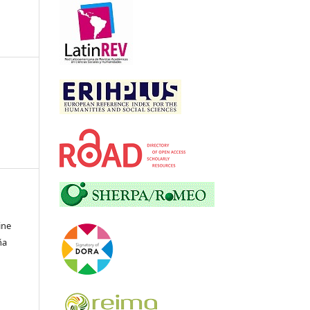
ine
ña