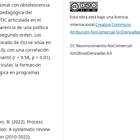
ional con obsolescencia
l pedagógica del
Esta obra está bajo una licencia
TIC articulada en el
internacional
Creative Commons
carencia de una política
Atribución-NoComercial-SinDerivadas
e segundo orden. Los
sorado de OU se sitúa en
CC Reconocimiento-NoComercial-
0), con una correlación
SinObrasDerivadas 4.0
til (r = 0.58, p < 0.01).
icular, la formación
lógica en programas
n, B. (2022). Process
ion: A systematic review
on (2010-2022).