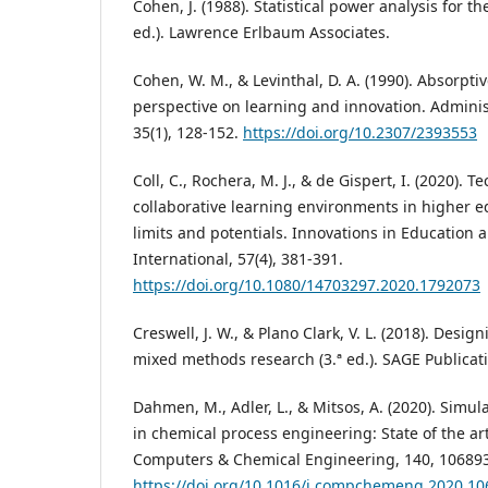
Cohen, J. (1988). Statistical power analysis for th
ed.). Lawrence Erlbaum Associates.
Cohen, W. M., & Levinthal, D. A. (1990). Absorpti
perspective on learning and innovation. Adminis
35(1), 128-152.
https://doi.org/10.2307/2393553
Coll, C., Rochera, M. J., & de Gispert, I. (2020).
collaborative learning environments in higher e
limits and potentials. Innovations in Education
International, 57(4), 381-391.
https://doi.org/10.1080/14703297.2020.1792073
Creswell, J. W., & Plano Clark, V. L. (2018). Desi
mixed methods research (3.ª ed.). SAGE Publicat
Dahmen, M., Adler, L., & Mitsos, A. (2020). Simu
in chemical process engineering: State of the ar
Computers & Chemical Engineering, 140, 106893
https://doi.org/10.1016/j.compchemeng.2020.1