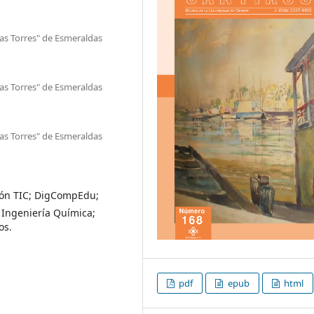
gas Torres" de Esmeraldas
gas Torres" de Esmeraldas
gas Torres" de Esmeraldas
ión TIC; DigCompEdu;
; Ingeniería Química;
os.
pdf
epub
html