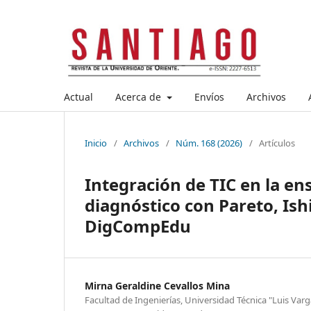
Actual
Acerca de
Envíos
Archivos
Inicio
/
Archivos
/
Núm. 168 (2026)
/
Artículos
Integración de TIC en la en
diagnóstico con Pareto, Is
DigCompEdu
Mirna Geraldine Cevallos Mina
Facultad de Ingenierías, Universidad Técnica "Luis Var