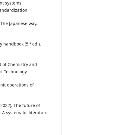
nt systems:
andardization.
l? The Japanese way.
ty handbook (5.ª ed.).
nt of Chemistry and
of Technology.
Unit operations of
(2022). The future of
 A systematic literature