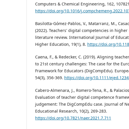
Computers & Chemical Engineering, 162, 107821
https://doi.org/10.1016/j.compchemeng.2022.1
Basilotta-Gómez-Pablos, V., Matarranz, M., Casad
(2022). Teachers' digital competencies in higher
literature review. International Journal of Educa
Higher Education, 19(1), 8.
https://doi.org/10.1
Caena, F., & Redecker, C. (2019). Aligning teac
to 21st century challenges: The case for the Eu
Framework for Educators (DigCompEdu). Europea
54(3), 356-369.
https://doi.org/10.1111/ejed.123
Cabero-Almenara, J., Romero-Tena, R., & Palacios
Evaluation of teacher digital competence frame
judgement: The DigCompEdu case. Journal of N
Educational Research, 10(2), 269-283.
https://doi.org/10.7821/naer.2021.7.711