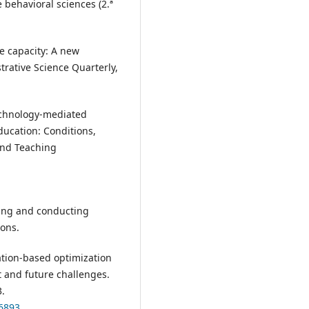
e behavioral sciences (2.ª
ve capacity: A new
trative Science Quarterly,
 Technology-mediated
ducation: Conditions,
 and Teaching
gning and conducting
ions.
lation-based optimization
t and future challenges.
.
06893