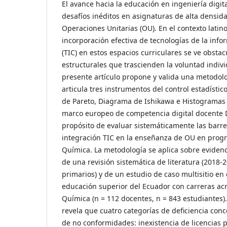
El avance hacia la educación en ingeniería digit
desafíos inéditos en asignaturas de alta densi
Operaciones Unitarias (OU). En el contexto latin
incorporación efectiva de tecnologías de la inf
(TIC) en estos espacios curriculares se ve obstac
estructurales que trascienden la voluntad indivi
presente artículo propone y valida una metodol
articula tres instrumentos del control estadíst
de Pareto, Diagrama de Ishikawa e Histogramas
marco europeo de competencia digital docente
propósito de evaluar sistemáticamente las barre
integración TIC en la enseñanza de OU en prog
Química. La metodología se aplica sobre eviden
de una revisión sistemática de literatura (2018-2
primarios) y de un estudio de caso multisitio en 
educación superior del Ecuador con carreras ac
Química (n = 112 docentes, n = 843 estudiantes). 
revela que cuatro categorías de deficiencia conce
de no conformidades: inexistencia de licencias 