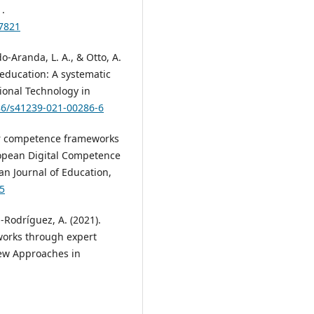
.
07821
o-Aranda, L. A., & Otto, A.
 education: A systematic
tional Technology in
186/s41239-021-00286-6
her competence frameworks
ropean Digital Competence
n Journal of Education,
45
-Rodríguez, A. (2021).
works through expert
ew Approaches in