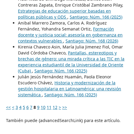
Contreras Zapata, Enrique Cristóbal Zambrano Pilay,
Estrategias de educación superior basadas en
políticas públicas y ODS
,
Santiago: Núm. 166 (2025)
Anibal Marrero Zamora, Carlos A. Rodríguez
Fernández, Yohandra Semanat Ortiz,
Formación
docente y justicia social: asesoría en gobernanza en
contextos vulnerables
,
Santiago: Núm. 168 (2026)
Kirenia Chaveco Asin, María Julia Jimenez Fiol, Omar
David Córdoba Chaveco,
Pantallas, estereotipos y
brechas de género: una mirada crítica a las TIC en la
experiencia estudiantil de la Universidad de Oriente
(Cuba)
,
Santiago: Núm. 166 (2025)
Julián Jesús Fernández Huamán, Paola Eleonor
Escudero Chávez,
Historia y modernización de la
gestión hospitalaria en Latinoamérica: una revisión
sistemática
,
Santiago: Núm. 166 (2025)
<<
<
3
4
5
6
7
8
9
10
11
12
>
>>
También puede {advancedSearchLink} para este artículo.