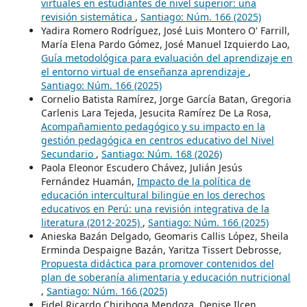
virtuales en estudiantes de nivel superior: una
revisión sistemática
,
Santiago: Núm. 166 (2025)
Yadira Romero Rodríguez, José Luis Montero O' Farrill,
María Elena Pardo Gómez, José Manuel Izquierdo Lao,
Guía metodológica para evaluación del aprendizaje en
el entorno virtual de enseñanza aprendizaje
,
Santiago: Núm. 166 (2025)
Cornelio Batista Ramírez, Jorge García Batan, Gregoria
Carlenis Lara Tejeda, Jesucita Ramírez De La Rosa,
Acompañamiento pedagógico y su impacto en la
gestión pedagógica en centros educativo del Nivel
Secundario
,
Santiago: Núm. 168 (2026)
Paola Eleonor Escudero Chávez, Julián Jesús
Fernández Huamán,
Impacto de la política de
educación intercultural bilingüe en los derechos
educativos en Perú: una revisión integrativa de la
literatura (2012-2025)
,
Santiago: Núm. 166 (2025)
Anieska Bazán Delgado, Geomaris Callis López, Sheila
Erminda Despaigne Bazán, Yaritza Tissert Debrosse,
Propuesta didáctica para promover contenidos del
plan de soberanía alimentaria y educación nutricional
,
Santiago: Núm. 166 (2025)
Fidel Ricardo Chiriboga Mendoza, Denise Ilcen