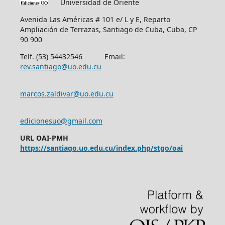
Universidad de Oriente
Avenida Las Américas # 101 e/ L y E, Reparto
Ampliación de Terrazas, Santiago de Cuba, Cuba, CP
90 900
Telf. (53) 54432546 Email:
rev.santiago@uo.edu.cu
marcos.zaldivar@uo.edu.cu
edicionesuo@gmail.com
URL OAI-PMH
https://santiago.uo.edu.cu/index.php/stgo/oai