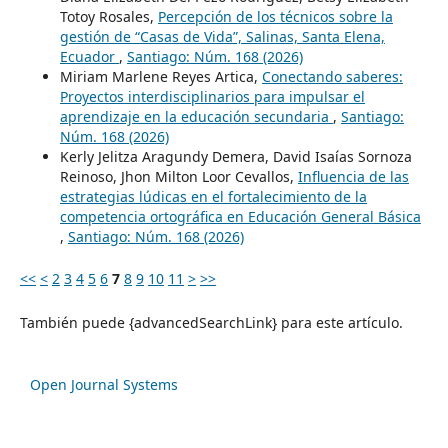
Totoy Rosales,
Percepción de los técnicos sobre la
gestión de “Casas de Vida”, Salinas, Santa Elena,
Ecuador
,
Santiago: Núm. 168 (2026)
Miriam Marlene Reyes Artica,
Conectando saberes:
Proyectos interdisciplinarios para impulsar el
aprendizaje en la educación secundaria
,
Santiago:
Núm. 168 (2026)
Kerly Jelitza Aragundy Demera, David Isaías Sornoza
Reinoso, Jhon Milton Loor Cevallos,
Influencia de las
estrategias lúdicas en el fortalecimiento de la
competencia ortográfica en Educación General Básica
,
Santiago: Núm. 168 (2026)
<<
<
2
3
4
5
6
7
8
9
10
11
>
>>
También puede {advancedSearchLink} para este artículo.
Open Journal Systems