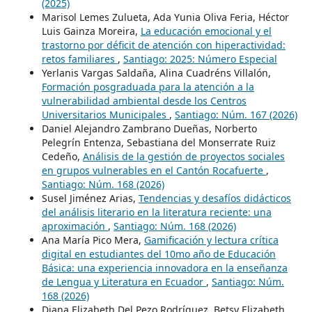
(2025)
Marisol Lemes Zulueta, Ada Yunia Oliva Feria, Héctor
Luis Gainza Moreira,
La educación emocional y el
trastorno por déficit de atención con hiperactividad:
retos familiares
,
Santiago: 2025: Número Especial
Yerlanis Vargas Saldaña, Alina Cuadréns Villalón,
Formación posgraduada para la atención a la
vulnerabilidad ambiental desde los Centros
Universitarios Municipales
,
Santiago: Núm. 167 (2026)
Daniel Alejandro Zambrano Dueñas, Norberto
Pelegrín Entenza, Sebastiana del Monserrate Ruiz
Cedeño,
Análisis de la gestión de proyectos sociales
en grupos vulnerables en el Cantón Rocafuerte
,
Santiago: Núm. 168 (2026)
Susel Jiménez Arias,
Tendencias y desafíos didácticos
del análisis literario en la literatura reciente: una
aproximación
,
Santiago: Núm. 168 (2026)
Ana María Pico Mera,
Gamificación y lectura crítica
digital en estudiantes del 10mo año de Educación
Básica: una experiencia innovadora en la enseñanza
de Lengua y Literatura en Ecuador
,
Santiago: Núm.
168 (2026)
Diana Elizabeth Del Pezo Rodríguez, Betsy Elizabeth