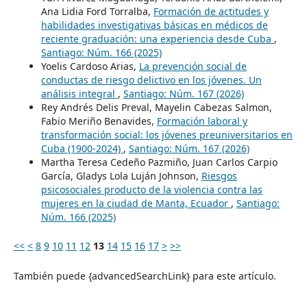
Ana Lidia Ford Torralba,
Formación de actitudes y
habilidades investigativas básicas en médicos de
reciente graduación: una experiencia desde Cuba
,
Santiago: Núm. 166 (2025)
Yoelis Cardoso Arias,
La prevención social de
conductas de riesgo delictivo en los jóvenes. Un
análisis integral
,
Santiago: Núm. 167 (2026)
Rey Andrés Delis Preval, Mayelin Cabezas Salmon,
Fabio Meriño Benavides,
Formación laboral y
transformación social: los jóvenes preuniversitarios en
Cuba (1900-2024)
,
Santiago: Núm. 167 (2026)
Martha Teresa Cedeño Pazmiño, Juan Carlos Carpio
García, Gladys Lola Luján Johnson,
Riesgos
psicosociales producto de la violencia contra las
mujeres en la ciudad de Manta, Ecuador
,
Santiago:
Núm. 166 (2025)
<<
<
8
9
10
11
12
13
14
15
16
17
>
>>
También puede {advancedSearchLink} para este artículo.