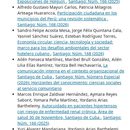
Exposiciones de Holguín
,
Santiago: Núm. 166 (2025)
Alfredo Gustavo Mayuri Carlos, Patricia Milagros
Arteaga Huarancca,
Participación ciudadana en los
municipios del Perú: una revisión sistemática
,
Santiago: Núm. 168 (2026)
Sandro Felipe Acosta Mesa, Jorge Félix Quintana Cala,
Yasniel Sánchez Suárez, Esteban Rodríguez Torres,
Economía circular, ciencia, tecnología y sociedad:
marco para los desafíos ambientales del sector
hotelero cubano
,
Santiago: Núm. 168 (2026)
Ailén Fonseca Martínez, Maribel Brull González, Ailén
Lilia Elías Ramírez, Yaritza Bell Hechavarría,
La
comunicación interna en el contexto organizacional de
Santiago de Cuba
,
Santiago: Núm. Número Especial
(2026): Horizontes del conocimiento: ciencias sociales
al servicio comunitario
Marcos Enrique Zaldivar Hernández, Aymara Reyes
Saborit, Yomara Peña Martínez, Yordanis Arias
Barthelemy,
Autocuidado en pacientes hipertensos
con riesgo de enfermedad renal crónica. Área de
salud 30 de Noviembre, Santiago de Cuba
,
Santiago:
Núm. 166 (2025)
Yuri Alvarez Magdariaga, Yordanis Arias Barthelemi,