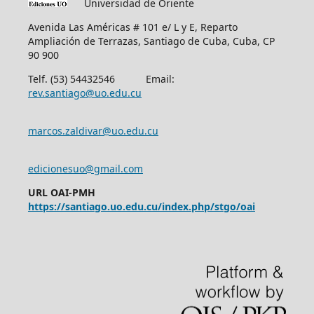
Universidad de Oriente
Avenida Las Américas # 101 e/ L y E, Reparto
Ampliación de Terrazas, Santiago de Cuba, Cuba, CP
90 900
Telf. (53) 54432546 Email:
rev.santiago@uo.edu.cu
marcos.zaldivar@uo.edu.cu
edicionesuo@gmail.com
URL OAI-PMH
https://santiago.uo.edu.cu/index.php/stgo/oai