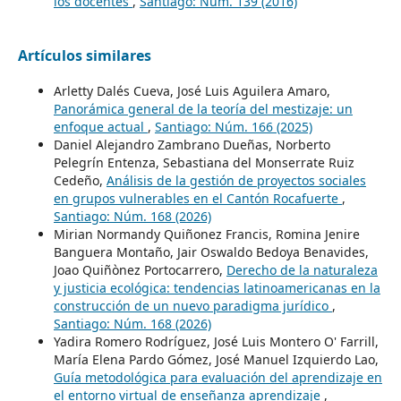
los docentes
,
Santiago: Núm. 139 (2016)
Artículos similares
Arletty Dalés Cueva, José Luis Aguilera Amaro,
Panorámica general de la teoría del mestizaje: un
enfoque actual
,
Santiago: Núm. 166 (2025)
Daniel Alejandro Zambrano Dueñas, Norberto
Pelegrín Entenza, Sebastiana del Monserrate Ruiz
Cedeño,
Análisis de la gestión de proyectos sociales
en grupos vulnerables en el Cantón Rocafuerte
,
Santiago: Núm. 168 (2026)
Mirian Normandy Quiñonez Francis, Romina Jenire
Banguera Montaño, Jair Oswaldo Bedoya Benavides,
Joao Quiñònez Portocarrero,
Derecho de la naturaleza
y justicia ecológica: tendencias latinoamericanas en la
construcción de un nuevo paradigma jurídico
,
Santiago: Núm. 168 (2026)
Yadira Romero Rodríguez, José Luis Montero O' Farrill,
María Elena Pardo Gómez, José Manuel Izquierdo Lao,
Guía metodológica para evaluación del aprendizaje en
el entorno virtual de enseñanza aprendizaje
,