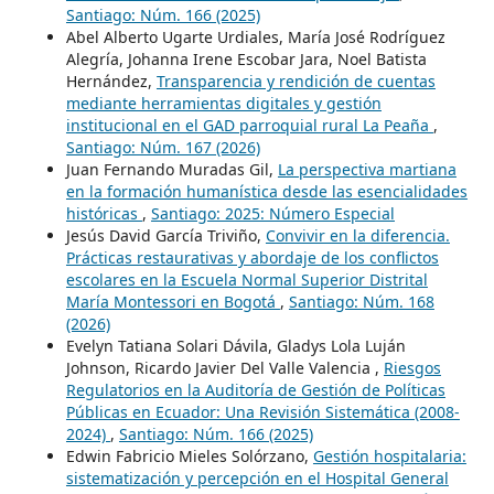
Santiago: Núm. 166 (2025)
Abel Alberto Ugarte Urdiales, María José Rodríguez
Alegría, Johanna Irene Escobar Jara, Noel Batista
Hernández,
Transparencia y rendición de cuentas
mediante herramientas digitales y gestión
institucional en el GAD parroquial rural La Peaña
,
Santiago: Núm. 167 (2026)
Juan Fernando Muradas Gil,
La perspectiva martiana
en la formación humanística desde las esencialidades
históricas
,
Santiago: 2025: Número Especial
Jesús David García Triviño,
Convivir en la diferencia.
Prácticas restaurativas y abordaje de los conflictos
escolares en la Escuela Normal Superior Distrital
María Montessori en Bogotá
,
Santiago: Núm. 168
(2026)
Evelyn Tatiana Solari Dávila, Gladys Lola Luján
Johnson, Ricardo Javier Del Valle Valencia ,
Riesgos
Regulatorios en la Auditoría de Gestión de Políticas
Públicas en Ecuador: Una Revisión Sistemática (2008-
2024)
,
Santiago: Núm. 166 (2025)
Edwin Fabricio Mieles Solórzano,
Gestión hospitalaria:
sistematización y percepción en el Hospital General