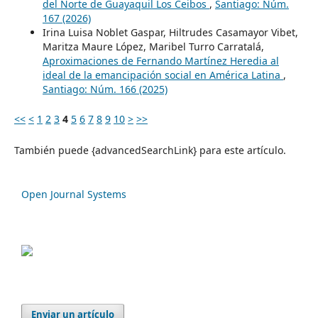
del Norte de Guayaquil Los Ceibos
,
Santiago: Núm.
167 (2026)
Irina Luisa Noblet Gaspar, Hiltrudes Casamayor Vibet,
Maritza Maure López, Maribel Turro Carratalá,
Aproximaciones de Fernando Martínez Heredia al
ideal de la emancipación social en América Latina
,
Santiago: Núm. 166 (2025)
<<
<
1
2
3
4
5
6
7
8
9
10
>
>>
También puede {advancedSearchLink} para este artículo.
Open Journal Systems
Enviar un artículo