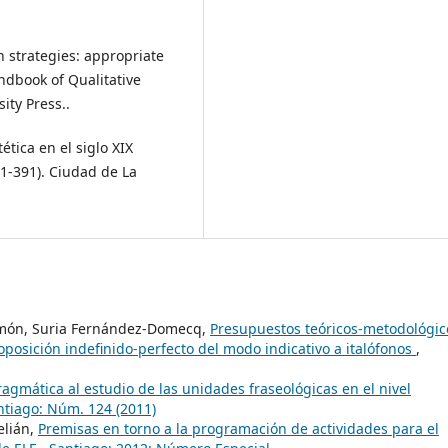
on strategies: appropriate
andbook of Qualitative
ity Press..
stética en el siglo XIX
251-391). Ciudad de La
-Simón, Suria Fernández-Domecq,
Presupuestos teóricos-metodológic
oposición indefinido-perfecto del modo indicativo a italófonos
,
agmática al estudio de las unidades fraseológicas en el nivel
ntiago: Núm. 124 (2011)
elián,
Premisas en torno a la programación de actividades para el