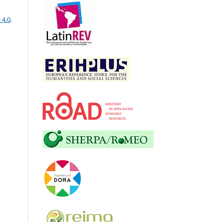
 4.0
.