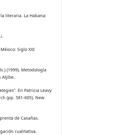
ría literaria. La Habana:
i.
 México: Siglo XXI
s.) (1999). Metodología
 Aljibe.
tegies”. En Patricia Leavy
rch (pp. 581-605). New
prenta de Casañas.
igación cualitativa.