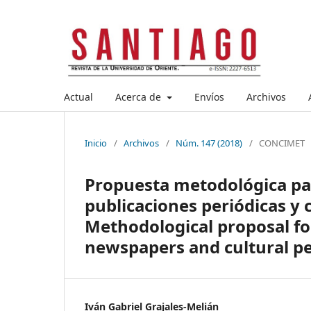
Actual
Acerca de
Envíos
Archivos
Inicio
/
Archivos
/
Núm. 147 (2018)
/
CONCIMET
Propuesta metodológica para 
publicaciones periódicas y 
Methodological proposal for 
newspapers and cultural per
Iván Gabriel Grajales-Melián