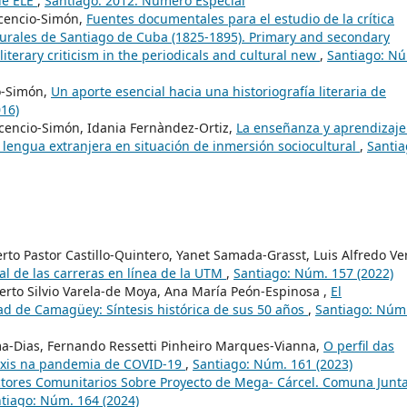
 de ELE
,
Santiago: 2012: Número Especial
vicencio-Simón,
Fuentes documentales para el estudio de la crítica
lturales de Santiago de Cuba (1825-1895). Primary and secondary
 literary criticism in the periodicals and cultural new
,
Santiago: N
io-Simón,
Un aporte esencial hacia una historiografía literaria de
16)
vicencio-Simón, Idania Fernàndez-Ortiz,
La enseñanza y aprendizaje
 lengua extranjera en situación de inmersión sociocultural
,
Santia
o Pastor Castillo-Quintero, Yanet Samada-Grasst, Luis Alfredo Ve
ual de las carreras en línea de la UTM
,
Santiago: Núm. 157 (2022)
to Silvio Varela-de Moya, Ana María Peón-Espinosa ,
El
d de Camagüey: Síntesis histórica de sus 50 años
,
Santiago: Núm
ma-Dias, Fernando Ressetti Pinheiro Marques-Vianna,
O perfil das
áxis na pandemia de COVID-19
,
Santiago: Núm. 161 (2023)
ctores Comunitarios Sobre Proyecto de Mega- Cárcel. Comuna Junt
tiago: Núm. 164 (2024)