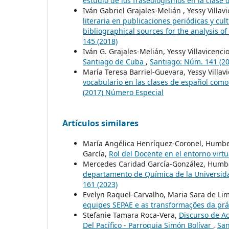
estudio de los fraseologismos en la clase
Iván Gabriel Grajales-Melián , Yessy Villa
literaria en publicaciones periódicas y cu
bibliographical sources for the analysis of
145 (2018)
Iván G. Grajales-Melián, Yessy Villavicenc
Santiago de Cuba
,
Santiago: Núm. 141 (20
María Teresa Barriel-Guevara, Yessy Villa
vocabulario en las clases de español como
(2017) Número Especial
Artículos similares
María Angélica Henríquez-Coronel, Humbert
García,
Rol del Docente en el entorno virt
Mercedes Caridad García-González, Humber
departamento de Química de la Universida
161 (2023)
Evelyn Raquel-Carvalho, Maria Sara de Li
equipes SEPAE e as transformações da pr
Stefanie Tamara Roca-Vera,
Discurso de A
Del Pacífico - Parroquia Simón Bolívar
,
San