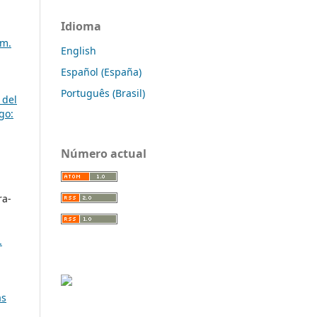
Idioma
úm.
English
Español (España)
Português (Brasil)
 del
go:
Número actual
ra-
.
as