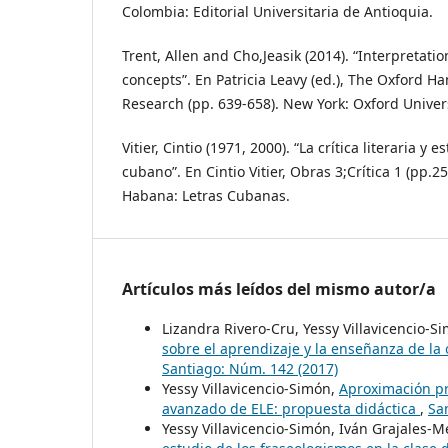
Colombia: Editorial Universitaria de Antioquia.
Trent, Allen and Cho,Jeasik (2014). “Interpretati
concepts”. En Patricia Leavy (ed.), The Oxford H
Research (pp. 639-658). New York: Oxford Univers
Vitier, Cintio (1971, 2000). “La crítica literaria y e
cubano”. En Cintio Vitier, Obras 3;Crítica 1 (pp.
Habana: Letras Cubanas.
Artículos más leídos del mismo autor/a
Lizandra Rivero-Cru, Yessy Villavicencio
sobre el aprendizaje y la enseñanza de la 
Santiago: Núm. 142 (2017)
Yessy Villavicencio-Simón,
Aproximación pr
avanzado de ELE: propuesta didáctica
,
Sa
Yessy Villavicencio-Simón, Iván Grajales-M