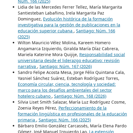
Núm. 166 (2025)
Lidia de las Mercedes Ferrer Tellez, María Margarita
Santiesteban Labañino, Irela Margarita Paz
Dominguez,
Evolución histórica de la formación
investigativa para la gestión de publicaciones en la
educación superior cubana
,
Santiago: Núm. 166
(2025)
Wilton Mauricio Vélez Molina, Kareem Homero
Angamarca Izquierdo, Giralda María Díaz Cabrera,
Mariela Katerine Mora Quijije,
Responsabilidad social
universitaria desde el liderazgo educativo: revisión
narrativa
,
Santiago: Núm. 167 (2026)
Sandro Felipe Acosta Mesa, Jorge Félix Quintana Cala,
Yasniel Sánchez Suárez, Esteban Rodríguez Torres,
Economía circular, ciencia, tecnología y sociedad:
marco para los desafíos ambientales del sector
hotelero cubano
,
Santiago: Núm. 168 (2026)
Silvia Liset Smith Salazar, María Luz Rodríguez Cosme,
Zoenia Reyes Pérez,
Perfeccionamiento de la
formación lingüística en profesionales de la educación
primaria
,
Santiago: Núm. 166 (2025)
Bárbaro Emilio González Carcassés, María Elena Pardo
Gómez, José Manuel Izquierdo Lao,
La extensión