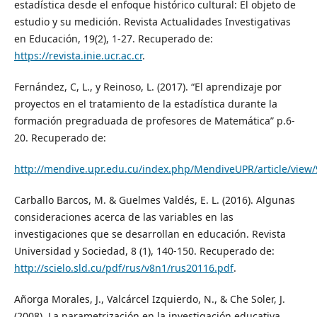
estadística desde el enfoque histórico cultural: El objeto de
estudio y su medición. Revista Actualidades Investigativas
en Educación, 19(2), 1-27. Recuperado de:
https://revista.inie.ucr.ac.cr
.
Fernández, C, L., y Reinoso, L. (2017). “El aprendizaje por
proyectos en el tratamiento de la estadística durante la
formación pregraduada de profesores de Matemática” p.6-
20. Recuperado de:
http://mendive.upr.edu.cu/index.php/MendiveUPR/article/view
Carballo Barcos, M. & Guelmes Valdés, E. L. (2016). Algunas
consideraciones acerca de las variables en las
investigaciones que se desarrollan en educación. Revista
Universidad y Sociedad, 8 (1), 140-150. Recuperado de:
http://scielo.sld.cu/pdf/rus/v8n1/rus20116.pdf
.
Añorga Morales, J., Valcárcel Izquierdo, N., & Che Soler, J.
(2008). La parametrización en la investigación educativa.