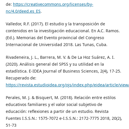
de:
https://creativecommons.org/licenses/by-
nc/4.0/deed.es_ES
.
Valledor, R.F. (2017). El estudio y la transposición de
contenidos en la investigación educacional. En A.C. Ramos.
(Ed.). Memorias del Evento provincial del Congreso
Internacional de Universidad 2018. Las Tunas, Cuba.
Rivadeneira, J. L., Barrera, M. V. & De La Hoz Suárez, A. I.
(2020). Análisis general del SPSS y su utilidad en la
estadística. E-IDEA Journal of Business Sciences, 2(4), 17-25.
Recuperado de:
https://revista.estudioidea.org/ojs/index.php/eidea/article/view
Perales, M. J. & Bisquert, M. (2018). Relación entre estilos
educativos familiares y el valor social subjetivo de
educación: reflexiones a partir de un estudio. Revista
Fuentes I.S.S.N.: 1575-7072 e-I.S.S.N.: 2172-7775 2018, 20(2),
51-73