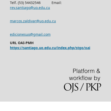
Telf. (53) 54432546 Email:
rev.santiago@uo.edu.cu
marcos.zaldivar@uo.edu.cu
edicionesuo@gmail.com
URL OAI-PMH
https://santiago.uo.edu.cu/index.php/stgo/oai