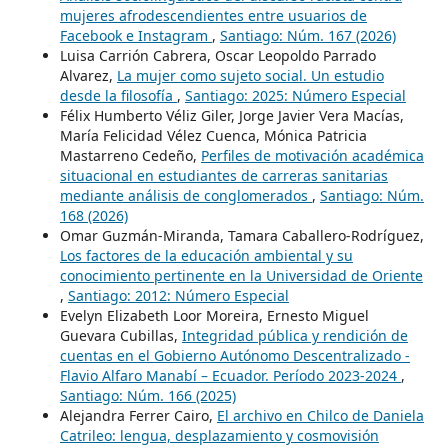
mujeres afrodescendientes entre usuarios de
Facebook e Instagram
,
Santiago: Núm. 167 (2026)
Luisa Carrión Cabrera, Oscar Leopoldo Parrado
Alvarez,
La mujer como sujeto social. Un estudio
desde la filosofía
,
Santiago: 2025: Número Especial
Félix Humberto Véliz Giler, Jorge Javier Vera Macías,
María Felicidad Vélez Cuenca, Mónica Patricia
Mastarreno Cedeño,
Perfiles de motivación académica
situacional en estudiantes de carreras sanitarias
mediante análisis de conglomerados
,
Santiago: Núm.
168 (2026)
Omar Guzmán-Miranda, Tamara Caballero-Rodríguez,
Los factores de la educación ambiental y su
conocimiento pertinente en la Universidad de Oriente
,
Santiago: 2012: Número Especial
Evelyn Elizabeth Loor Moreira, Ernesto Miguel
Guevara Cubillas,
Integridad pública y rendición de
cuentas en el Gobierno Autónomo Descentralizado -
Flavio Alfaro Manabí – Ecuador. Período 2023-2024
,
Santiago: Núm. 166 (2025)
Alejandra Ferrer Cairo,
El archivo en Chilco de Daniela
Catrileo: lengua, desplazamiento y cosmovisión