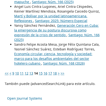
mapuche
,
Santiago: Núm. 166 (2025)
Angel Luis Cintra Lugones, Ariel Cintra Céspedes,
Keiner Martínez Mendoza, Rosangela Caicedo Quiroz,
Martí y Bolívar por la unidad latinoamericana.
Reflexiones
,
Santiago: 2025: Número Especial
Yansy Sánchez Fernández,
Generación Cero en Cuba:
la emergencia de su postura discursiva como
expresión de la crisis de sentido
,
Santiago: Núm. 166
(2025)
Sandro Felipe Acosta Mesa, Jorge Félix Quintana Cala,
Yasniel Sánchez Suárez, Esteban Rodríguez Torres,
Economía circular, ciencia, tecnología y sociedad:
marco para los desafíos ambientales del sector
hotelero cubano
,
Santiago: Núm. 168 (2026)
<<
<
9
10
11
12
13
14
15
16
17
18
>
>>
También puede {advancedSearchLink} para este artículo.
Open Journal Systems