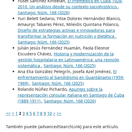
Yuset Sánchez Kindelán,
El Premédico en Cuba 1928-
2010. Un análisis desde su contexto sociohistórico
,
Santiago: Núm. 168 (2026)
Yuri Belett Sedano, Yitse Dolores Hernández Blanco,
Amaurys Tabares Pérez, Mileidis Quintana Polanco,
Diseño de estrategias activas e innovadoras para
transformar la formación en nutrición y dietética
,
Santiago: Núm. 166 (2025)
Julián Jesús Fernández Huamán, Paola Eleonor
Escudero Chávez,
Historia y modernización de la
gestión hospitalaria en Latinoamérica: una revisión
sistemática
,
Santiago: Núm. 166 (2025)
Ana Elia González Pelegrín, Josefa Azel Jiménez,
El
enfrentamiento al bandidismo en Guantánamo (1959-
1969)
,
Santiago: Núm. 166 (2025)
Rolando Núñez Pichardo,
Apuntes sobre la
representación consular italiana en Santiago de Cuba
(1889-1911)
,
Santiago: Núm. 168 (2026)
<<
<
1
2
3
4
5
6
7
8
9
10
>
>>
También puede {advancedSearchLink} para este artículo.