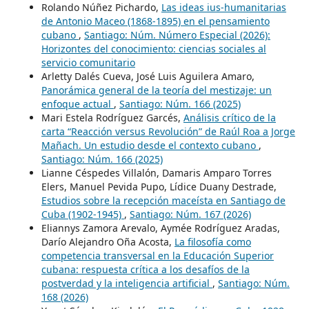
Rolando Núñez Pichardo,
Las ideas ius-humanitarias
de Antonio Maceo (1868-1895) en el pensamiento
cubano
,
Santiago: Núm. Número Especial (2026):
Horizontes del conocimiento: ciencias sociales al
servicio comunitario
Arletty Dalés Cueva, José Luis Aguilera Amaro,
Panorámica general de la teoría del mestizaje: un
enfoque actual
,
Santiago: Núm. 166 (2025)
Mari Estela Rodríguez Garcés,
Análisis crítico de la
carta “Reacción versus Revolución” de Raúl Roa a Jorge
Mañach. Un estudio desde el contexto cubano
,
Santiago: Núm. 166 (2025)
Lianne Céspedes Villalón, Damaris Amparo Torres
Elers, Manuel Pevida Pupo, Lídice Duany Destrade,
Estudios sobre la recepción maceísta en Santiago de
Cuba (1902-1945)
,
Santiago: Núm. 167 (2026)
Eliannys Zamora Arevalo, Aymée Rodríguez Aradas,
Darío Alejandro Oña Acosta,
La filosofía como
competencia transversal en la Educación Superior
cubana: respuesta crítica a los desafíos de la
postverdad y la inteligencia artificial
,
Santiago: Núm.
168 (2026)