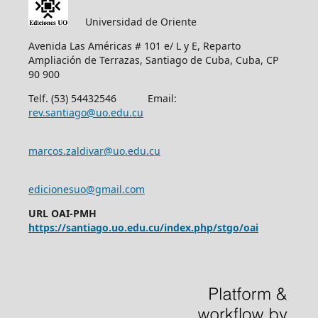
Universidad de Oriente
Avenida Las Américas # 101 e/ L y E, Reparto
Ampliación de Terrazas, Santiago de Cuba, Cuba, CP
90 900
Telf. (53) 54432546 Email:
rev.santiago@uo.edu.cu
marcos.zaldivar@uo.edu.cu
edicionesuo@gmail.com
URL OAI-PMH
https://santiago.uo.edu.cu/index.php/stgo/oai