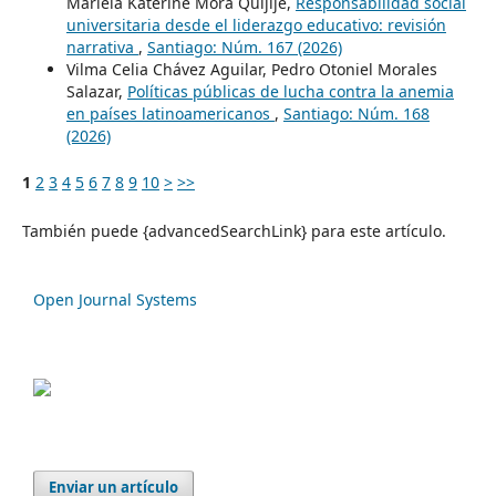
Mariela Katerine Mora Quijije,
Responsabilidad social
universitaria desde el liderazgo educativo: revisión
narrativa
,
Santiago: Núm. 167 (2026)
Vilma Celia Chávez Aguilar, Pedro Otoniel Morales
Salazar,
Políticas públicas de lucha contra la anemia
en países latinoamericanos
,
Santiago: Núm. 168
(2026)
1
2
3
4
5
6
7
8
9
10
>
>>
También puede {advancedSearchLink} para este artículo.
Open Journal Systems
Enviar un artículo