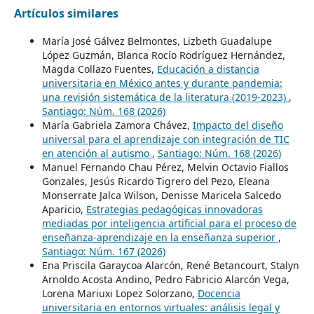
Artículos similares
María José Gálvez Belmontes, Lizbeth Guadalupe
López Guzmán, Blanca Rocío Rodríguez Hernández,
Magda Collazo Fuentes,
Educación a distancia
universitaria en México antes y durante pandemia:
una revisión sistemática de la literatura (2019-2023)
,
Santiago: Núm. 168 (2026)
María Gabriela Zamora Chávez,
Impacto del diseño
universal para el aprendizaje con integración de TIC
en atención al autismo
,
Santiago: Núm. 168 (2026)
Manuel Fernando Chau Pérez, Melvin Octavio Fiallos
Gonzales, Jesús Ricardo Tigrero del Pezo, Eleana
Monserrate Jalca Wilson, Denisse Maricela Salcedo
Aparicio,
Estrategias pedagógicas innovadoras
mediadas por inteligencia artificial para el proceso de
enseñanza-aprendizaje en la enseñanza superior
,
Santiago: Núm. 167 (2026)
Ena Priscila Garaycoa Alarcón, René Betancourt, Stalyn
Arnoldo Acosta Andino, Pedro Fabricio Alarcón Vega,
Lorena Mariuxi Lopez Solorzano,
Docencia
universitaria en entornos virtuales: análisis legal y