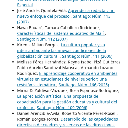
Especial
José Andrés Quintela-Vilá,
Aprender a redactar: un
nuevo enfoque del proceso
,
Santiago: Núm. 113
(2007)
Hawa Bouaré, Tamara Caballero Rodríguez,
Características del sistema educativo de Malí
,
Santiago: Núm. 112 (2007)
Kirenis Milián-Borges,
La cultura popular y su
intercambio ante las nuevas condiciones de la
globalización cultural
,
Santiago: Núm. 111 (2006)
Melissa Pérez Hernández, Reyna Isabel Pizá Gutiérrez,
Pablo Aurelio Sandoval Mariscal, Armando Lozano
Rodríguez,
El aprendizaje cooperativo en ambientes
virtuales en estudiantes de nivel superior: una
revisión sistemática
,
Santiago: Núm. 166 (2025)
Mirna D. Zaldívar-Vázquez, Rosa Espinosa-Rodríguez,
La apreciación artística: Una propuesta de
capacitación para la gestión educativa y cultural del
profesor
,
Santiago: Núm. 109 (2006)
Daniel Arencibia-Avila, Roberto Vicente Pérez-Rosell,
Román Borges-Torres,
Desarrollo de las capacidades
directivas de cuadros y reservas de las direcciones