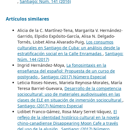
,
Santiago: Núm. 141 (2016)
Artículos similares
Alicia de la C. Martínez-Tena, Margarita V. Hernández-
Garrido, Elpidio Expósito-García, Alisa N. Delgado-
Tornés, Lisbet Alina Alvarado-Puig,
Los consumos
culturales en Santiago de Cuba: un análisis desde la
estratificación social en la Calle Enramadas
,
Santiago:
Núm. 144 (2017)
Ingrid Hernández-Moya,
La fonosintaxis en la
enseñanza del español: Propuesta de un curso de
postgrado
,
Santiago: (2017) Número Especial
Leticia Roses-Nieves, Mariela Reynosa-Morales, María
Teresa Barriel-Guevara,
Desarrollo de la competencia
sociocultural: uso de materiales audiovisuales en las
clases de ELE en situación de inmersión sociocultural
,
Santiago: (2017) Número Especial
Lidibet Franco-Gámez, Rosa Mary Serret-Váquez,
El
reflejo de la identidad histórico cultural en la novela
chino-canadiense Disappearing Moon Cafe a través
del uso de la alusión
,
Santiago: (2017) Número