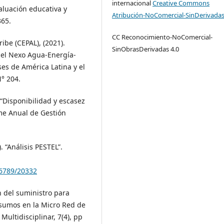
internacional
Creative Commons
valuación educativa y
Atribución-NoComercial-SinDerivadas
365.
CC Reconocimiento-NoComercial-
ibe (CEPAL), (2021).
SinObrasDerivadas 4.0
del Nexo Agua-Energía-
ses de América Latina y el
N° 204.
“Disponibilidad y escasez
rme Anual de Gestión
. “Análisis PESTEL”.
56789/20332
n del suministro para
nsumos en la Micro Red de
Multidisciplinar, 7(4), pp