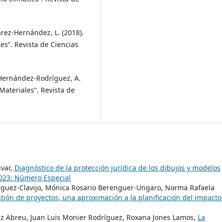
rez-Hernández, L. (2018).
s”. Revista de Ciencias
 Hernández-Rodríguez, A.
Materiales”. Revista de
ivar,
Diagnóstico de la protección jurídica de los dibujos y modelos
2023: Número Especial
dríguez-Clavijo, Mónica Rosario Berenguer-Ungaro, Norma Rafaela
tión de proyectos, una aproximación a la planificación del impact
uez Abreu, Juan Luis Monier Rodríguez, Roxana Jones Lamos,
La