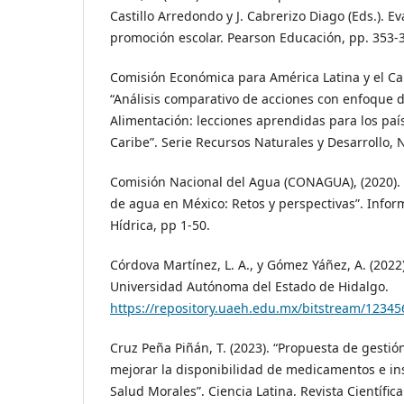
Castillo Arredondo y J. Cabrerizo Diago (Eds.). E
promoción escolar. Pearson Educación, pp. 353-
Comisión Económica para América Latina y el Car
“Análisis comparativo de acciones con enfoque 
Alimentación: lecciones aprendidas para los paí
Caribe”. Serie Recursos Naturales y Desarrollo, 
Comisión Nacional del Agua (CONAGUA), (2020). 
de agua en México: Retos y perspectivas”. Info
Hídrica, pp 1-50.
Córdova Martínez, L. A., y Gómez Yáñez, A. (2022)
Universidad Autónoma del Estado de Hidalgo.
https://repository.uaeh.edu.mx/bitstream/1234
Cruz Peña Piñán, T. (2023). “Propuesta de gestió
mejorar la disponibilidad de medicamentos e i
Salud Morales”. Ciencia Latina. Revista Científica 