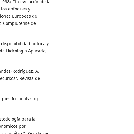
(1998). “La evolución de la
e los enfoques y
ciones Europeas de
ad Complutense de
 disponibilidad hídrica y
 de Hidrología Aplicada,
ández-Rodríguez, A.
ecursos”. Revista de
niques for analyzing
Metodología para la
conómicos por
o climático”. Revista de