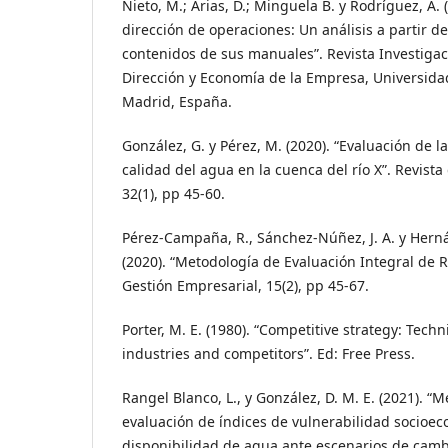
Nieto, M.; Arias, D.; Minguela B. y Rodríguez, A. 
dirección de operaciones: Un análisis a partir d
contenidos de sus manuales”. Revista Investiga
Dirección y Economía de la Empresa, Universid
Madrid, España.
González, G. y Pérez, M. (2020). “Evaluación de la
calidad del agua en la cuenca del río X”. Revista
32(1), pp 45-60.
Pérez-Campaña, R., Sánchez-Núñez, J. A. y Hern
(2020). “Metodología de Evaluación Integral de R
Gestión Empresarial, 15(2), pp 45-67.
Porter, M. E. (1980). “Competitive strategy: Tech
industries and competitors”. Ed: Free Press.
Rangel Blanco, L., y González, D. M. E. (2021). “
evaluación de índices de vulnerabilidad socioe
disponibilidad de agua ante escenarios de cambi