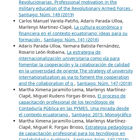
Revolucionarias. Professional motivation in the
military education of the Revolutionary Armed Forces
,
Santiago: Núm. 149 (2019)
Carlos Manuel Varela-Patiño, Adaris Parada-Ulloa,
Marlenys Martinez-Clapé,
La cultura económica y
financiera en el contexto ecuatoriano: ideas para su
formación
,
Santiago: Núm. 141 (2016)
Adaris Parada-Ulloa, Yaimara Batista-Fernández,
Rosario León-Robaina,
La estrategia de
internacionalización universitaria como vía para
fomentar la cooperación y la colaboración de calidad
en la universidad de oriente The strategy of university
internationalization as via to foment the cooperation
and the collaboration of q
,
Santiago: Núm. 147 (2018)
Martha Ximena Jaramillo-Lema, Marlenys Martínez-
Clapé, Miguel Rudens Forgas-Brioso,
El proceso de
capacitación profesional de los tecnólogos de
Contaduría Pública en las PYMES. Una mirada desde
el contexto ecuatoriano
,
Santiago: 2015: Monográfico
Martha Ximena Jaramillo-Lema, Marlenys Martínez-
Clapé, Miguel R. Forgas Brioso,
Estrategia pedagógica
de capacitación profesional para los tecnólogos en
Contabilidad y Auditoría
,
Santiago: Núm. 140 (2016)