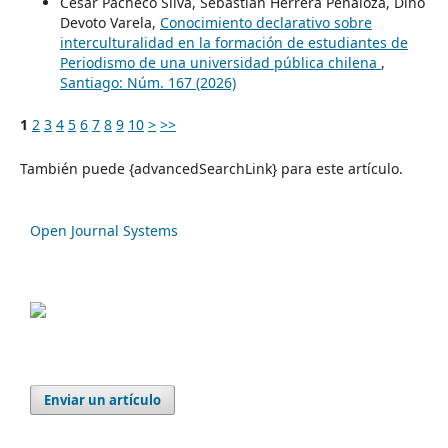
César Pacheco Silva, Sebastián Herrera Peñaloza, Dino
Devoto Varela,
Conocimiento declarativo sobre
interculturalidad en la formación de estudiantes de
Periodismo de una universidad pública chilena
,
Santiago: Núm. 167 (2026)
1
2
3
4
5
6
7
8
9
10
>
>>
También puede {advancedSearchLink} para este artículo.
Open Journal Systems
Enviar un artículo