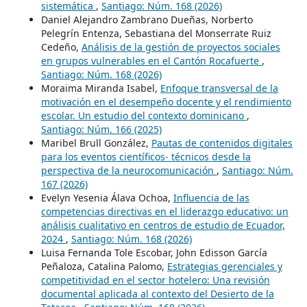
sistemática
,
Santiago: Núm. 168 (2026)
Daniel Alejandro Zambrano Dueñas, Norberto
Pelegrín Entenza, Sebastiana del Monserrate Ruiz
Cedeño,
Análisis de la gestión de proyectos sociales
en grupos vulnerables en el Cantón Rocafuerte
,
Santiago: Núm. 168 (2026)
Moraima Miranda Isabel,
Enfoque transversal de la
motivación en el desempeño docente y el rendimiento
escolar. Un estudio del contexto dominicano
,
Santiago: Núm. 166 (2025)
Maribel Brull González,
Pautas de contenidos digitales
para los eventos científicos- técnicos desde la
perspectiva de la neurocomunicación
,
Santiago: Núm.
167 (2026)
Evelyn Yesenia Álava Ochoa,
Influencia de las
competencias directivas en el liderazgo educativo: un
análisis cualitativo en centros de estudio de Ecuador,
2024
,
Santiago: Núm. 168 (2026)
Luisa Fernanda Tole Escobar, John Edisson García
Peñaloza, Catalina Palomo,
Estrategias gerenciales y
competitividad en el sector hotelero: Una revisión
documental aplicada al contexto del Desierto de la