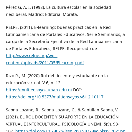
Pérez G, A. I. (1998). La cultura escolar en la sociedad
neoliberal. Madrid: Editorial Morata.
RELPE. (2011). E-­learning: buenas prácticas en la Red
Latinoamericana de Portales Educativos. Serie Seminarios, a
cargo de la Secretaría Ejecutiva de la Red Latinoamericana
de Portales Educativos, RELPE. Recuperado de
http://www.relpe.org/wp-­
content/uploads/2011/05/Elearning.pdf
Rizo R., M. (2020) Rol del docente y estudiante en la
educación virtual. V 6, n. 12.
https://multiensayos.unan.edu.ni
DOI:
https://doi.org/10.5377/multiensayos.v6i12.10117
Saona-Lozano, R., Saona-Lozano, C., & Santillan-Saona, V.
(2021). EL ROL DOCENTE Y SU APORTE EN LA EDUCACIÓN
VIRTUAL E INTERCULTURAL. PSICOLOGÍA UNEMI, 5(9), 98-
107.
https://doi.org/10.29076/issn.2602-8379vol5iss9.2021pp