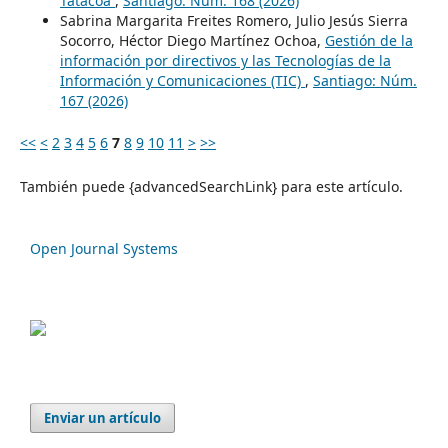
Tatacoa
,
Santiago: Núm. 168 (2026)
Sabrina Margarita Freites Romero, Julio Jesús Sierra
Socorro, Héctor Diego Martínez Ochoa,
Gestión de la
información por directivos y las Tecnologías de la
Información y Comunicaciones (TIC)
,
Santiago: Núm.
167 (2026)
<<
<
2
3
4
5
6
7
8
9
10
11
>
>>
También puede {advancedSearchLink} para este artículo.
Open Journal Systems
Enviar un artículo