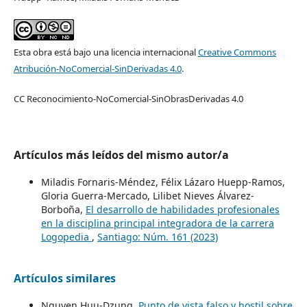
Esta obra está bajo una licencia internacional
Creative Commons
Atribución-NoComercial-SinDerivadas 4.0
.
CC Reconocimiento-NoComercial-SinObrasDerivadas 4.0
Artículos más leídos del mismo autor/a
Miladis Fornaris-Méndez, Félix Lázaro Huepp-Ramos,
Gloria Guerra-Mercado, Lilibet Nieves Álvarez-
Borboña,
El desarrollo de habilidades profesionales
en la disciplina principal integradora de la carrera
Logopedia
,
Santiago: Núm. 161 (2023)
Artículos similares
Nguyen Huu-Dzung,
Punto de vista falso y hostil sobre