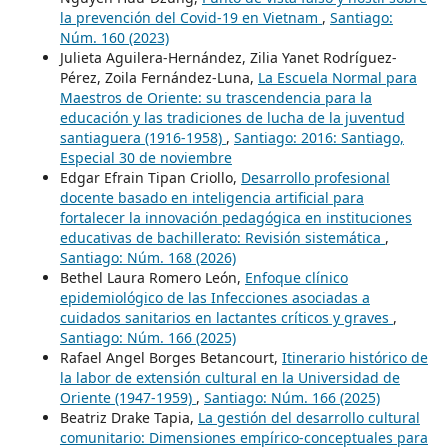
la prevención del Covid-19 en Vietnam
,
Santiago:
Núm. 160 (2023)
Julieta Aguilera-Hernández, Zilia Yanet Rodríguez-
Pérez, Zoila Fernández-Luna,
La Escuela Normal para
Maestros de Oriente: su trascendencia para la
educación y las tradiciones de lucha de la juventud
santiaguera (1916-1958)
,
Santiago: 2016: Santiago,
Especial 30 de noviembre
Edgar Efrain Tipan Criollo,
Desarrollo profesional
docente basado en inteligencia artificial para
fortalecer la innovación pedagógica en instituciones
educativas de bachillerato: Revisión sistemática
,
Santiago: Núm. 168 (2026)
Bethel Laura Romero León,
Enfoque clínico
epidemiológico de las Infecciones asociadas a
cuidados sanitarios en lactantes críticos y graves
,
Santiago: Núm. 166 (2025)
Rafael Angel Borges Betancourt,
Itinerario histórico de
la labor de extensión cultural en la Universidad de
Oriente (1947-1959)
,
Santiago: Núm. 166 (2025)
Beatriz Drake Tapia,
La gestión del desarrollo cultural
comunitario: Dimensiones empírico-conceptuales para