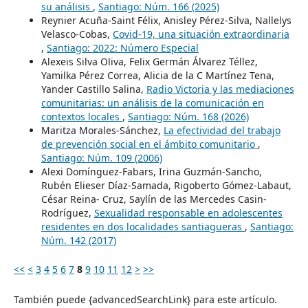
su análisis
,
Santiago: Núm. 166 (2025)
Reynier Acuña-Saint Félix, Anisley Pérez-Silva, Nallelys
Velasco-Cobas,
Covid-19, una situación extraordinaria
,
Santiago: 2022: Número Especial
Alexeis Silva Oliva, Felix Germán Álvarez Téllez,
Yamilka Pérez Correa, Alicia de la C Martínez Tena,
Yander Castillo Salina,
Radio Victoria y las mediaciones
comunitarias: un análisis de la comunicación en
contextos locales
,
Santiago: Núm. 168 (2026)
Maritza Morales-Sánchez,
La efectividad del trabajo
de prevención social en el ámbito comunitario
,
Santiago: Núm. 109 (2006)
Alexi Domínguez-Fabars, Irina Guzmán-Sancho,
Rubén Elieser Díaz-Samada, Rigoberto Gómez-Labaut,
César Reina- Cruz, Saylín de las Mercedes Casin-
Rodríguez,
Sexualidad responsable en adolescentes
residentes en dos localidades santiagueras
,
Santiago:
Núm. 142 (2017)
<<
<
3
4
5
6
7
8
9
10
11
12
>
>>
También puede {advancedSearchLink} para este artículo.