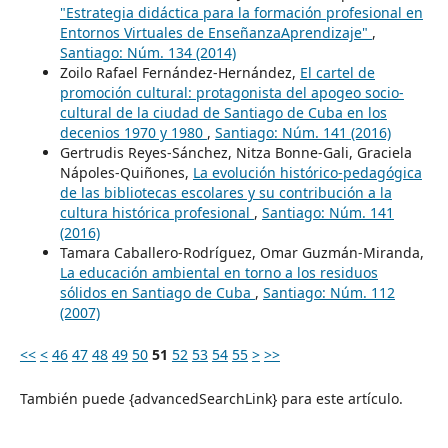
"Estrategia didáctica para la formación profesional en
Entornos Virtuales de EnseñanzaAprendizaje"
,
Santiago: Núm. 134 (2014)
Zoilo Rafael Fernández-Hernández,
El cartel de
promoción cultural: protagonista del apogeo socio-
cultural de la ciudad de Santiago de Cuba en los
decenios 1970 y 1980
,
Santiago: Núm. 141 (2016)
Gertrudis Reyes-Sánchez, Nitza Bonne-Gali, Graciela
Nápoles-Quiñones,
La evolución histórico-pedagógica
de las bibliotecas escolares y su contribución a la
cultura histórica profesional
,
Santiago: Núm. 141
(2016)
Tamara Caballero-Rodríguez, Omar Guzmán-Miranda,
La educación ambiental en torno a los residuos
sólidos en Santiago de Cuba
,
Santiago: Núm. 112
(2007)
<<
<
46
47
48
49
50
51
52
53
54
55
>
>>
También puede {advancedSearchLink} para este artículo.