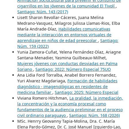
Animación Sociocultural para prevenir el consumo de
cigarrillos en los jóvenes de la comunidad El Tivolí
,
Santiago: Núm. 143 (2017)
Lisett Sharon Revollar-Cáceres, Juana Melina
Medrano-Vasquez, Milagros Julissa Llamas-Rios, Elba
María Andrade-Díaz,
Habilidades comunicativas
mediante la interacción en entornos virtuales de
aprendizaje en niños de edad preescolar
,
Santiago:
Núm. 159 (2022)
Yunia Zamora-Cuñat, Yelena Fernández-Díaz, Ariagne
Santana-Menadier, Yasmina Guilbeaux-Milhet,
Mujeres jóvenes con conductas desviadas en Palma
Soriano
,
Santiago: 2022: Número Especial 75UO
Ana Lidia Ford Torralba, Anabel Borrero Fernandez,
Yuri Alvarez Magdariaga,
Formación de habilidades
diagnóstico - imagenológicas en residentes de
medicina familiar
,
Santiago: 2025: Número Especial
Viviana Romero Hitchman,
La oralidad, la inmediación,
la concentración y la economía procesal como
fundamentos de la audiencia preliminar en el proceso
civil ordinario paraguayo
,
Santiago: Núm. 168 (2026)
MSc. Henrry Geovanny Tapia-Molina, Dra. C. María
Elena Pardo-Gómez, Dr. C. José Manuel Izquierdo-Lao,