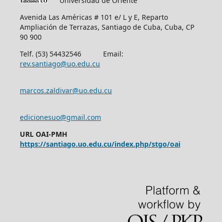
Universidad de Oriente
Avenida Las Américas # 101 e/ L y E, Reparto
Ampliación de Terrazas, Santiago de Cuba, Cuba, CP
90 900
Telf. (53) 54432546 Email:
rev.santiago@uo.edu.cu
marcos.zaldivar@uo.edu.cu
edicionesuo@gmail.com
URL OAI-PMH
https://santiago.uo.edu.cu/index.php/stgo/oai