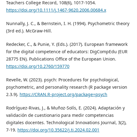
Teachers College Record, 108(6), 1017-1054.
https://doi.org/10.1111/j.1467-9620.2006.00684.x
Nunnally, J. C., & Bernstein, I. H. (1994). Psychometric theory
(3rd ed.). McGraw-Hill.
Redecker, C., & Punie, Y. (Eds.). (2017). European framework
for the digital competence of educators: DigCompEdu (EUR
28775 EN). Publications Office of the European Union.
https://doi.org/10.2760/159770
Revelle, W. (2023). psych: Procedures for psychological,
psychometric, and personality research (R package version
2.3.9).
https://CRAN.R-project.org/package=psych
Rodríguez-Rivas, J., & Muñoz-Solís, E. (2024). Adaptación y
validación de cuestionario para medir competencias
digitales docentes. Technological Innovations Journal, 3(2),
7-19.
https://doi.org/10.35622/j.ti.2024.02.001