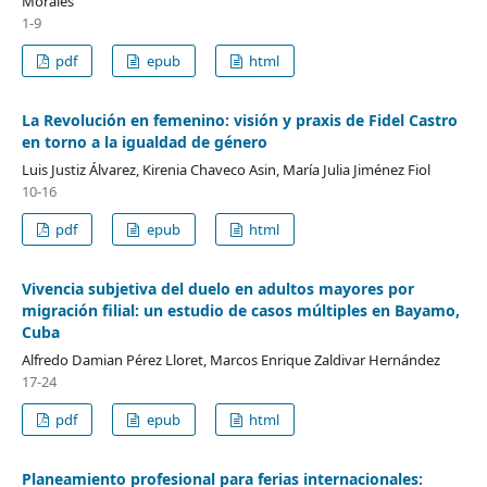
Morales
1-9
pdf
epub
html
La Revolución en femenino: visión y praxis de Fidel Castro
en torno a la igualdad de género
Luis Justiz Álvarez, Kirenia Chaveco Asin, María Julia Jiménez Fiol
10-16
pdf
epub
html
Vivencia subjetiva del duelo en adultos mayores por
migración filial: un estudio de casos múltiples en Bayamo,
Cuba
Alfredo Damian Pérez Lloret, Marcos Enrique Zaldivar Hernández
17-24
pdf
epub
html
Planeamiento profesional para ferias internacionales: