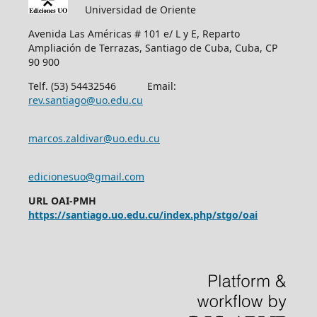
Universidad de Oriente
Avenida Las Américas # 101 e/ L y E, Reparto
Ampliación de Terrazas, Santiago de Cuba, Cuba, CP
90 900
Telf. (53) 54432546 Email:
rev.santiago@uo.edu.cu
marcos.zaldivar@uo.edu.cu
edicionesuo@gmail.com
URL OAI-PMH
https://santiago.uo.edu.cu/index.php/stgo/oai